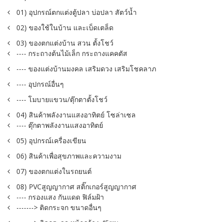
01) อุปกรณ์ตกแต่งตู้ปลา บ่อปลา สัตว์น้ำ
02) ของใช้ในบ้าน และเบ็ดเตล็ด
03) ของตกแต่งบ้าน สวน ตั้งโชว์
---- กระถางต้นไม้เล็ก กระถางแคคตัส
---- ของแต่งบ้านมงคล เสริมดวง เสริมโชคลาภ
---- อุปกรณ์อื่นๆ
---- โมบายแขวน/ตุ๊กตาตั้งโชว์
04) สินค้าพลังงานแสงอาทิตย์ โซล่าเซล
---- ตุ๊กตาพลังงานแสงอาทิตย์
05) อุปกรณ์เครื่องเขียน
06) สินค้าเพื่อสุขภาพและความงาม
07) ของตกแต่งในรถยนต์
08) PVCสูญญากาศ สติ๊กเกอร์สูญญากาศ
---- กรองแสง กันแดด ฟิล์มฝ้า
-------> ติดกระจก ขนาดอื่นๆ