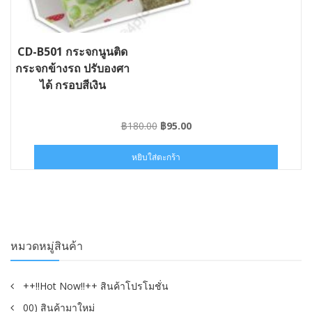
CD-B501 กระจกนูนติด
กระจกข้างรถ ปรับองศา
ได้ กรอบสีเงิน
Original
Current
฿
180.00
฿
95.00
price
price
was:
is:
หยิบใส่ตะกร้า
฿180.00.
฿95.00.
หมวดหมู่สินค้า
++!!Hot Now!!++ สินค้าโปรโมชั่น
00) สินค้ามาใหม่