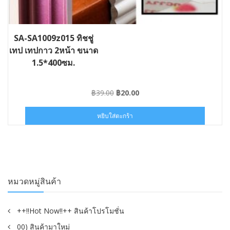
SA-SA1009z015 ทิชชู่
เทป เทปกาว 2หน้า ขนาด
1.5*400ซม.
Original
Current
฿
39.00
฿
20.00
price
price
was:
is:
หยิบใส่ตะกร้า
฿39.00.
฿20.00.
หมวดหมู่สินค้า
++!!Hot Now!!++ สินค้าโปรโมชั่น
00) สินค้ามาใหม่