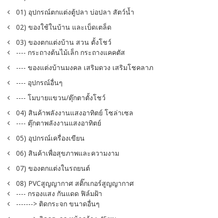
01) อุปกรณ์ตกแต่งตู้ปลา บ่อปลา สัตว์น้ำ
02) ของใช้ในบ้าน และเบ็ดเตล็ด
03) ของตกแต่งบ้าน สวน ตั้งโชว์
---- กระถางต้นไม้เล็ก กระถางแคคตัส
---- ของแต่งบ้านมงคล เสริมดวง เสริมโชคลาภ
---- อุปกรณ์อื่นๆ
---- โมบายแขวน/ตุ๊กตาตั้งโชว์
04) สินค้าพลังงานแสงอาทิตย์ โซล่าเซล
---- ตุ๊กตาพลังงานแสงอาทิตย์
05) อุปกรณ์เครื่องเขียน
06) สินค้าเพื่อสุขภาพและความงาม
07) ของตกแต่งในรถยนต์
08) PVCสูญญากาศ สติ๊กเกอร์สูญญากาศ
---- กรองแสง กันแดด ฟิล์มฝ้า
-------> ติดกระจก ขนาดอื่นๆ