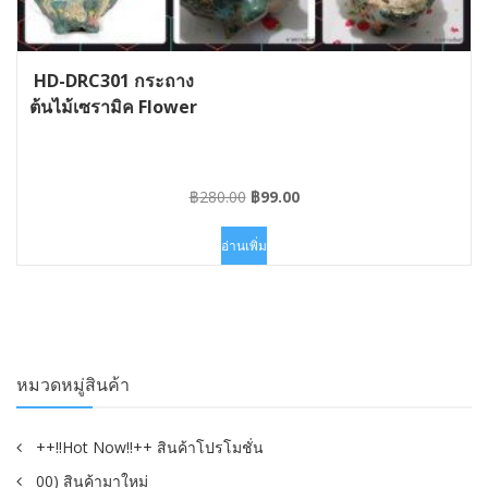
HD-DRC301 กระถาง
ต้นไม้เซรามิค Flower
Original
Current
฿
280.00
฿
99.00
price
price
was:
is:
อ่านเพิ่ม
฿280.00.
฿99.00.
หมวดหมู่สินค้า
++!!Hot Now!!++ สินค้าโปรโมชั่น
00) สินค้ามาใหม่