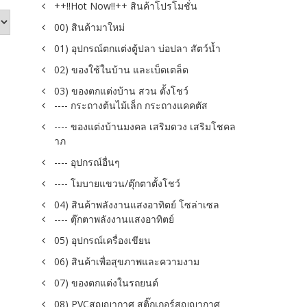
++!!Hot Now!!++ สินค้าโปรโมชั่น
00) สินค้ามาใหม่
01) อุปกรณ์ตกแต่งตู้ปลา บ่อปลา สัตว์น้ำ
02) ของใช้ในบ้าน และเบ็ดเตล็ด
03) ของตกแต่งบ้าน สวน ตั้งโชว์
---- กระถางต้นไม้เล็ก กระถางแคคตัส
---- ของแต่งบ้านมงคล เสริมดวง เสริมโชคล
าภ
---- อุปกรณ์อื่นๆ
---- โมบายแขวน/ตุ๊กตาตั้งโชว์
04) สินค้าพลังงานแสงอาทิตย์ โซล่าเซล
---- ตุ๊กตาพลังงานแสงอาทิตย์
05) อุปกรณ์เครื่องเขียน
06) สินค้าเพื่อสุขภาพและความงาม
07) ของตกแต่งในรถยนต์
08) PVCสูญญากาศ สติ๊กเกอร์สูญญากาศ