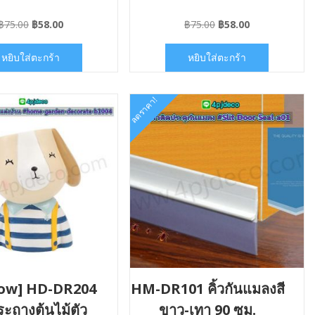
Original
Current
Original
Current
฿
75.00
฿
58.00
฿
75.00
฿
58.00
price
price
price
price
was:
is:
was:
is:
หยิบใส่ตะกร้า
หยิบใส่ตะกร้า
฿75.00.
฿58.00.
฿75.00.
฿58.00.
ลดราคา!
Now] HD-DR204
HM-DR101 คิ้วกันแมลงสี
ระถางต้นไม้ตัว
ขาว-เทา 90 ซม.