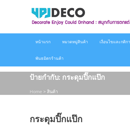
Skip
to
content
หน้าแรก
หมวดหมู่สินค้า
เงื่อนไขและกติกาก
พันธมิตรร้านค้า
ป้ายกำกับ:
กระดุมปิ๊กแป๊ก
Home
>
สินค้า
กระดุมปิ๊กแป๊ก