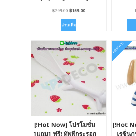
Original
Current
฿
299.00
฿
159.00
price
price
was:
is:
อ่านเพิ่ม
฿299.00.
฿159.00.
ลดราคา!
[!Hot Now] โปรโมชั่น
[!Hot 
1แถม1 ฟรี! ทัพพีกระรอก
เรซิ่นก