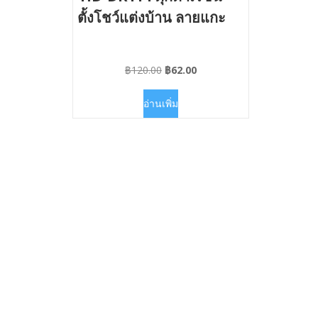
ตั้งโชว์แต่งบ้าน ลายแกะ
Original
Current
฿
120.00
฿
62.00
price
price
was:
is:
อ่านเพิ่ม
฿120.00.
฿62.00.