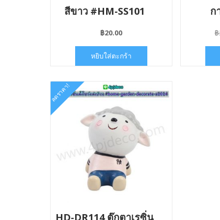
สีขาว #HM-SS101
กา
฿
20.00
฿
หยิบใส่ตะกร้า
ลดราคา!
HD-DR114 ตุ๊กตาเรซิ่น