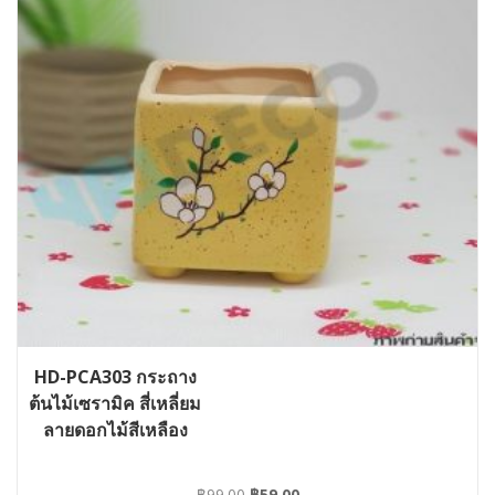
HD-PCA303 กระถาง
ต้นไม้เซรามิค สี่เหลี่ยม
ลายดอกไม้สีเหลือง
Original
Current
฿
99.00
฿
59.00