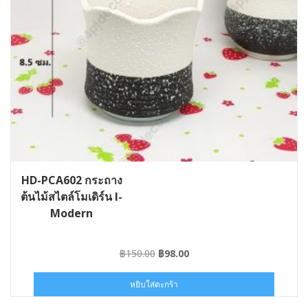
HD-PCA602 กระถาง
ต้นไม้สไตล์โมเดิร์น I-
Modern
Original
Current
฿
150.00
฿
98.00
price
price
was:
is:
หยิบใส่ตะกร้า
฿150.00.
฿98.00.