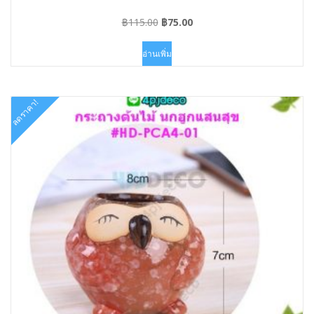
Original
Current
฿
115.00
฿
75.00
price
price
was:
is:
อ่านเพิ่ม
฿115.00.
฿75.00.
ลดราคา!