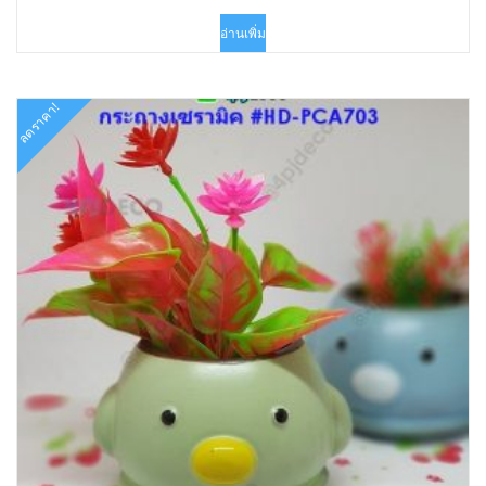
price
price
was:
is:
อ่านเพิ่ม
฿180.00.
฿89.00.
ลดราคา!