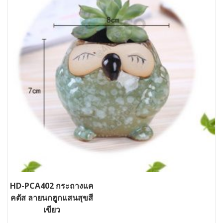
HD-PCA402 กระถางแค
คตัส ลายนกฮูกแสนสุขสี
เขียว