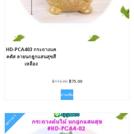
HD-PCA403 กระถางแค
คตัส ลายนกฮูกแสนสุขสี
เหลือง
Original
Current
฿
115.00
฿
75.00
price
price
was:
is:
อ่านเพิ่ม
฿115.00.
฿75.00.
ลดราคา!