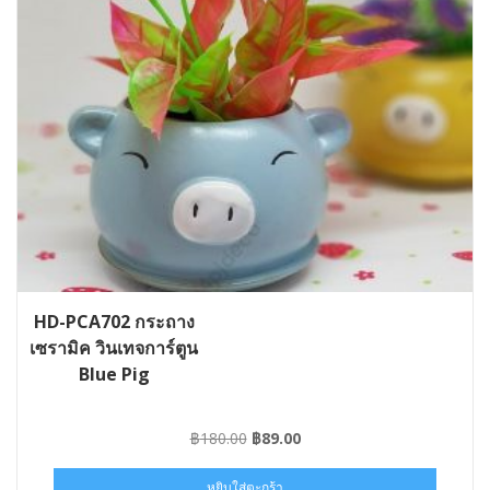
HD-PCA702 กระถาง
เซรามิค วินเทจการ์ตูน
Blue Pig
Original
Current
฿
180.00
฿
89.00
price
price
was:
is:
หยิบใส่ตะกร้า