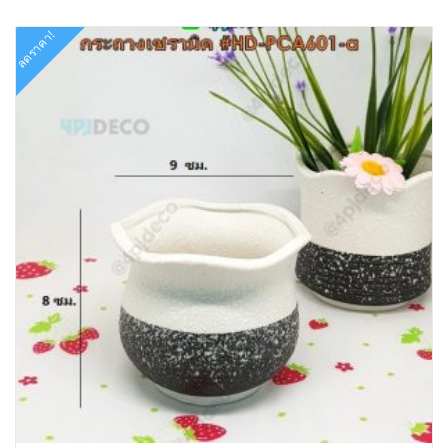
ลดราคา!