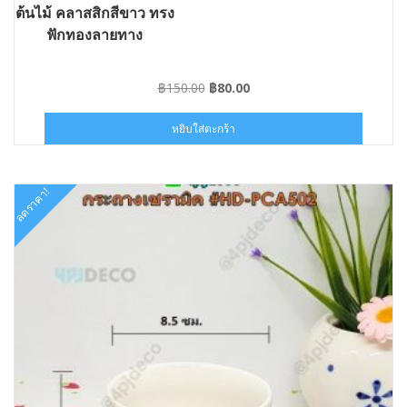
ต้นไม้ คลาสสิกสีขาว ทรง
ฟักทองลายทาง
Original
Current
฿
150.00
฿
80.00
price
price
was:
is:
หยิบใส่ตะกร้า
฿150.00.
฿80.00.
ลดราคา!