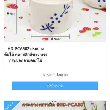
HD-PCA502 กระถาง
ต้นไม้ คลาสสิกสีขาว ทรง
กระบอกลายดอกไม้
Original
Current
฿
150.00
฿
80.00
price
price
was:
is:
หยิบใส่ตะกร้า
฿150.00.
฿80.00.
ลดราคา!