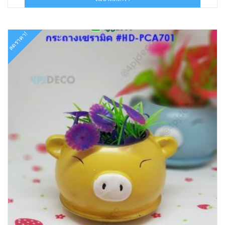
฿180.00.
฿89.00.
ลดราคา!