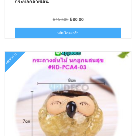
กระบอกลายเส้น
Original
Current
฿
150.00
฿
80.00
price
price
was:
is:
หยิบใส่ตะกร้า
฿150.00.
฿80.00.
ลดราคา!