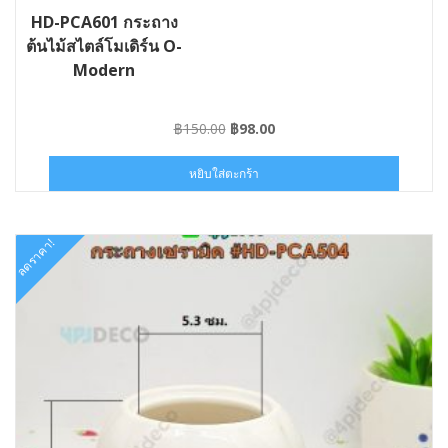
HD-PCA601 กระถาง
ต้นไม้สไตล์โมเดิร์น O-
Modern
Original
Current
฿
150.00
฿
98.00
price
price
was:
is:
หยิบใส่ตะกร้า
฿150.00.
฿98.00.
ลดราคา!