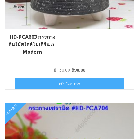
HD-PCA603 กระถาง
ต้นไม้สไตล์โมเดิร์น A-
Modern
Original
Current
฿
150.00
฿
98.00
price
price
was:
is:
หยิบใส่ตะกร้า
฿150.00.
฿98.00.
ลดราคา!