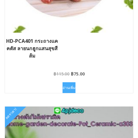
HD-PCA401 กระถางแค
คตัส ลายนกฮูกแสนสุขสี
ส้ม
Original
Current
฿
115.00
฿
75.00
price
price
was:
is:
อ่านเพิ่ม
฿115.00.
฿75.00.
ลดราคา!