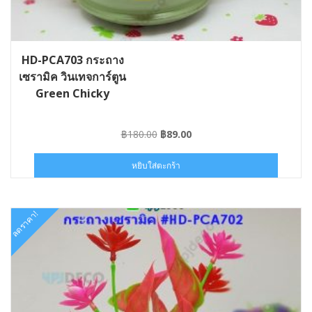
HD-PCA703 กระถาง
เซรามิค วินเทจการ์ตูน
Green Chicky
Original
Current
฿
180.00
฿
89.00
price
price
was:
is:
หยิบใส่ตะกร้า
฿180.00.
฿89.00.
ลดราคา!