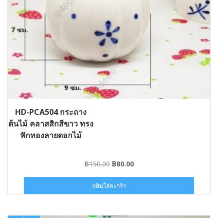
HD-PCA504 กระถาง
ต้นไม้ คลาสสิกสีขาว ทรง
ฟักทองลายดอกไม้
Original
Current
฿
150.00
฿
80.00
price
price
was:
is:
หยิบใส่ตะกร้า
฿150.00.
฿80.00.