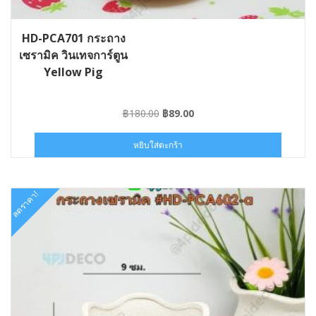
HD-PCA701 กระถาง
เซรามิค วินเทจการ์ตูน
Yellow Pig
Original
Current
฿
180.00
฿
89.00
price
price
was:
is:
หยิบใส่ตะกร้า
฿180.00.
฿89.00.
ลดราคา!