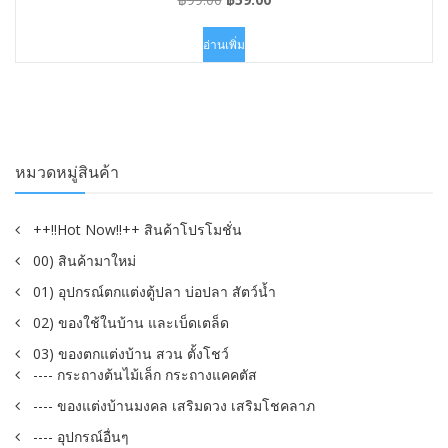
price
price
was:
is:
อ่านเพิ่ม
฿99.00.
฿59.00.
หมวดหมู่สินค้า
++!!Hot Now!!++ สินค้าโปรโมชั่น
00) สินค้ามาใหม่
01) อุปกรณ์ตกแต่งตู้ปลา บ่อปลา สัตว์น้ำ
02) ของใช้ในบ้าน และเบ็ดเตล็ด
03) ของตกแต่งบ้าน สวน ตั้งโชว์
---- กระถางต้นไม้เล็ก กระถางแคคตัส
---- ของแต่งบ้านมงคล เสริมดวง เสริมโชคลาภ
---- อุปกรณ์อื่นๆ