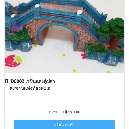
FHD0002 เรซิ่นแต่งตู้ปลา
สะพานแห่งท้องทะเล
Original
Current
฿
250.00
฿
150.00
price
price
was:
is:
หยิบใส่ตะกร้า