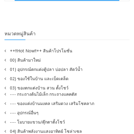
฿250.00.
฿150.00.
หมวดหมู่สินค้า
++!!Hot Now!!++ สินค้าโปรโมชั่น
00) สินค้ามาใหม่
01) อุปกรณ์ตกแต่งตู้ปลา บ่อปลา สัตว์น้ำ
02) ของใช้ในบ้าน และเบ็ดเตล็ด
03) ของตกแต่งบ้าน สวน ตั้งโชว์
---- กระถางต้นไม้เล็ก กระถางแคคตัส
---- ของแต่งบ้านมงคล เสริมดวง เสริมโชคลาภ
---- อุปกรณ์อื่นๆ
---- โมบายแขวน/ตุ๊กตาตั้งโชว์
04) สินค้าพลังงานแสงอาทิตย์ โซล่าเซล