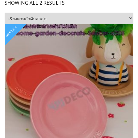
SORTED
SHOWING ALL 2 RESULTS
BY
LATEST
ลดราคา!