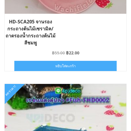
HD-SCA205 จานรอง
กระถางต้นไม้เซรามิค/
ถาดรองน้ำกระถางต้นไม้
สีชมพู
Original
Current
฿
55.00
฿
22.00
price
price
was:
is:
หยิบใส่ตะกร้า
฿55.00.
฿22.00.
ลดราคา!