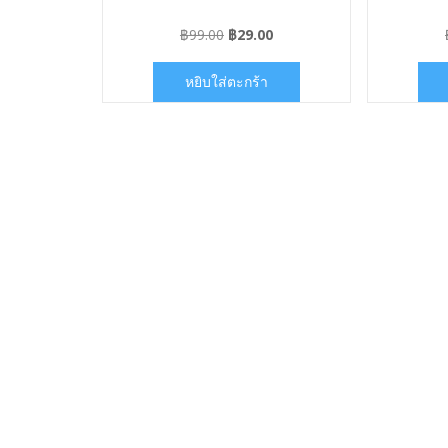
Original
Current
฿
99.00
฿
29.00
price
price
was:
is:
หยิบใส่ตะกร้า
฿99.00.
฿29.00.