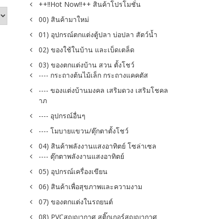
++!!Hot Now!!++ สินค้าโปรโมชั่น
00) สินค้ามาใหม่
01) อุปกรณ์ตกแต่งตู้ปลา บ่อปลา สัตว์น้ำ
02) ของใช้ในบ้าน และเบ็ดเตล็ด
03) ของตกแต่งบ้าน สวน ตั้งโชว์
---- กระถางต้นไม้เล็ก กระถางแคคตัส
---- ของแต่งบ้านมงคล เสริมดวง เสริมโชคล
าภ
---- อุปกรณ์อื่นๆ
---- โมบายแขวน/ตุ๊กตาตั้งโชว์
04) สินค้าพลังงานแสงอาทิตย์ โซล่าเซล
---- ตุ๊กตาพลังงานแสงอาทิตย์
05) อุปกรณ์เครื่องเขียน
06) สินค้าเพื่อสุขภาพและความงาม
07) ของตกแต่งในรถยนต์
08) PVCสูญญากาศ สติ๊กเกอร์สูญญากาศ