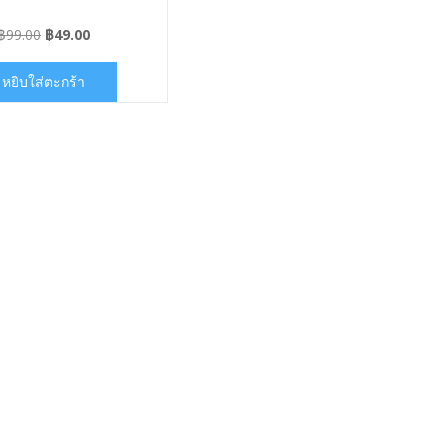
Original
Current
฿
99.00
฿
49.00
price
price
was:
is:
หยิบใส่ตะกร้า
฿99.00.
฿49.00.