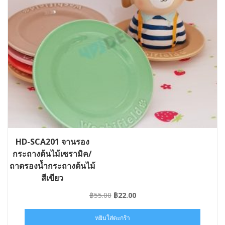
HD-SCA201 จานรอง
กระถางต้นไม้เซรามิค/
ถาดรองน้ำกระถางต้นไม้
สีเขียว
Original
Current
฿
55.00
฿
22.00
price
price
was:
is:
หยิบใส่ตะกร้า