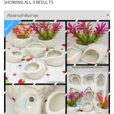
SORTED
SHOWING ALL 3 RESULTS
BY
LATEST
ลดราคา!