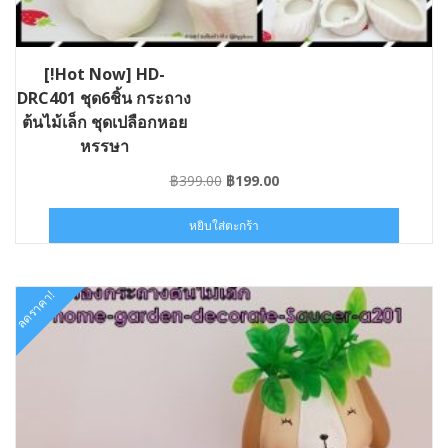
[!Hot Now] HD-
DRC401 ชุด6ชิ้น กระถาง
ต้นไม้เล็ก ชุดเปลือกหอย
หรรษา
Original
Current
฿
399.00
฿
199.00
price
price
was:
is:
หยิบใส่ตะกร้า
฿399.00.
฿199.00.
ลดราคา!