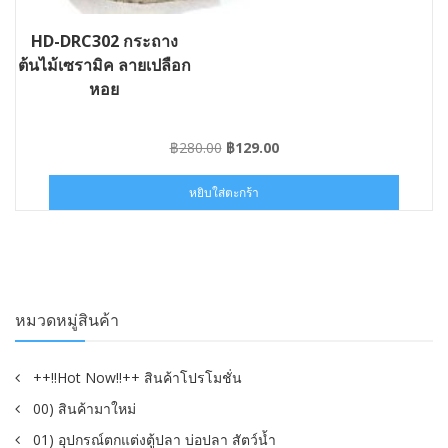
HD-DRC302 กระถาง
ต้นไม้เซรามิค ลายเปลือก
หอย
Original
Current
฿
280.00
฿
129.00
price
price
was:
is:
หยิบใส่ตะกร้า
฿280.00.
฿129.00.
หมวดหมู่สินค้า
++!!Hot Now!!++ สินค้าโปรโมชั่น
00) สินค้ามาใหม่
01) อุปกรณ์ตกแต่งตู้ปลา บ่อปลา สัตว์น้ำ