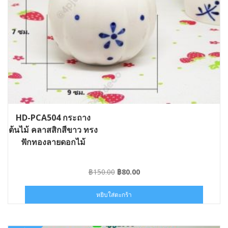
HD-PCA504 กระถาง
ต้นไม้ คลาสสิกสีขาว ทรง
ฟักทองลายดอกไม้
Original
Current
฿
150.00
฿
80.00
price
price
was:
is:
หยิบใส่ตะกร้า
฿150.00.
฿80.00.