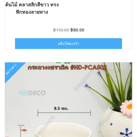
ต้นไม้ คลาสสิกสีขาว ทรง
ฟักทองลายทาง
Original
Current
฿
150.00
฿
80.00
price
price
was:
is:
หยิบใส่ตะกร้า
฿150.00.
฿80.00.
ลดราคา!