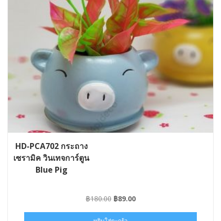
HD-PCA702 กระถาง
เซรามิค วินเทจการ์ตูน
Blue Pig
Original
Current
฿
180.00
฿
89.00
price
price
was:
is:
หยิบใส่ตะกร้า