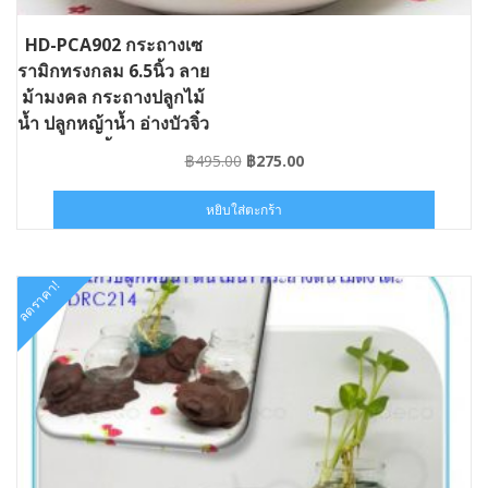
HD-PCA902 กระถางเซ
รามิกทรงกลม 6.5นิ้ว ลาย
ม้ามงคล กระถางปลูกไม้
น้ำ ปลูกหญ้าน้ำ อ่างบัวจิ๋ว
อ่างเลี้ยงปลา
Original
Current
฿
495.00
฿
275.00
price
price
was:
is:
หยิบใส่ตะกร้า
฿495.00.
฿275.00.
ลดราคา!