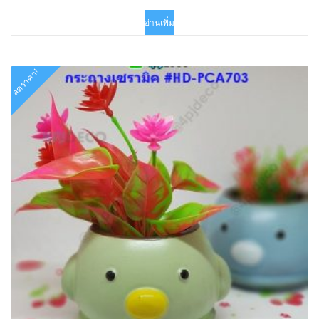
price
price
was:
is:
อ่านเพิ่ม
฿180.00.
฿89.00.
ลดราคา!