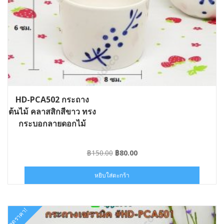
HD-PCA502 กระถาง
ต้นไม้ คลาสสิกสีขาว ทรง
กระบอกลายดอกไม้
Original
Current
฿
150.00
฿
80.00
price
price
was:
is:
หยิบใส่ตะกร้า
฿150.00.
฿80.00.
ลดราคา!