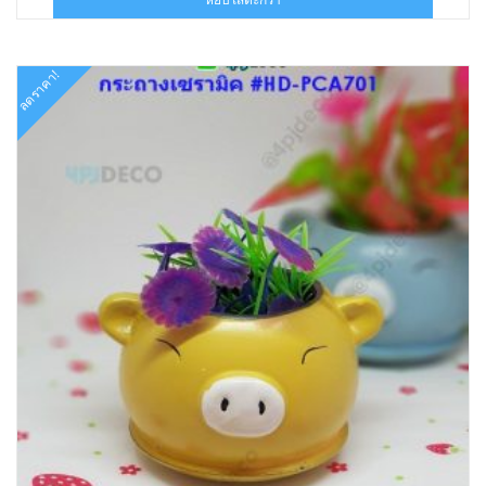
฿180.00.
฿89.00.
ลดราคา!