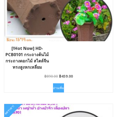
[!Hot Now] HD-
PCB0101 กระถางต้นไม้
กระถางดอกไม้ สไตล์จีน
ทรงสูงหกเหลี่ยม
Original
Current
฿
890.00
฿
459.00
price
price
was:
is:
อ่านเพิ่ม
฿890.00.
฿459.00.
ลดราคา!