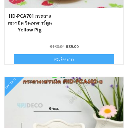
HD-PCA701 กระถาง
เซรามิค วินเทจการ์ตูน
Yellow Pig
Original
Current
฿
180.00
฿
89.00
price
price
was:
is:
หยิบใส่ตะกร้า
฿180.00.
฿89.00.
ลดราคา!