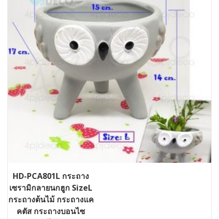
HD-PCA801L กระถาง
เซรามิกลายนกฮูก SizeL
กระถางต้นไม้ กระถางแค
คตัส กระถางบอนไซ