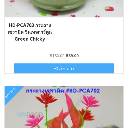
HD-PCA703 กระถาง
เซรามิค วินเทจการ์ตูน
Green Chicky
Original
Current
฿
180.00
฿
89.00
price
price
was:
is:
หยิบใส่ตะกร้า
฿180.00.
฿89.00.
ลดราคา!