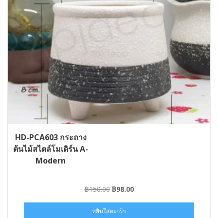
HD-PCA603 กระถาง
ต้นไม้สไตล์โมเดิร์น A-
Modern
Original
Current
฿
150.00
฿
98.00
price
price
was:
is:
หยิบใส่ตะกร้า