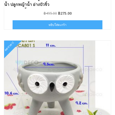
น้ำ ปลูกหญ้าน้ำ อ่างบัวจิ๋ว
อ่างเลี้ยงปลา
Original
Current
฿
495.00
฿
275.00
price
price
was:
is:
หยิบใส่ตะกร้า
฿495.00.
฿275.00.
ลดราคา!