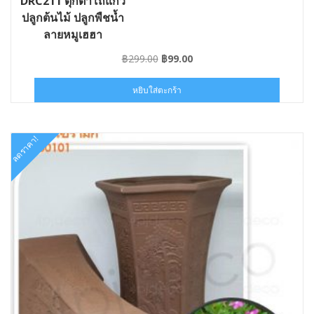
DRC211 ตุ๊กตาโถแก้ว
ปลูกต้นไม้ ปลูกพืชน้ำ
ลายหมูเฮฮา
Original
Current
฿
299.00
฿
99.00
price
price
was:
is:
หยิบใส่ตะกร้า
฿299.00.
฿99.00.
ลดราคา!