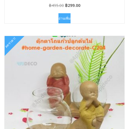
กระถางไม้ประดับ
Original
Current
฿
495.00
฿
299.00
price
price
was:
is:
อ่านเพิ่ม
฿495.00.
฿299.00.
ลดราคา!