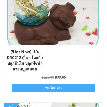
[!Hot Now] HD-
DRC212 ตุ๊กตาโถแก้ว
ปลูกต้นไม้ ปลูกพืชน้ำ
ลายหมูแสนสุข
Original
Current
฿
299.00
฿
99.00
price
price
was:
is:
หยิบใส่ตะกร้า
฿299.00.
฿99.00.