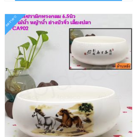
฿150.00.
฿98.00.
ลดราคา!