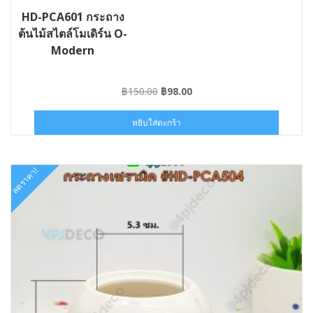
HD-PCA601 กระถาง
ต้นไม้สไตล์โมเดิร์น O-
Modern
Original
Current
฿
150.00
฿
98.00
price
price
was:
is:
หยิบใส่ตะกร้า
฿150.00.
฿98.00.
ลดราคา!