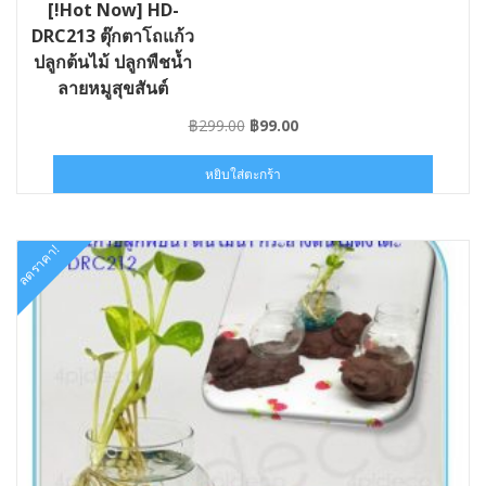
[!Hot Now] HD-
DRC213 ตุ๊กตาโถแก้ว
ปลูกต้นไม้ ปลูกพืชน้ำ
ลายหมูสุขสันต์
Original
Current
฿
299.00
฿
99.00
price
price
was:
is:
หยิบใส่ตะกร้า
฿299.00.
฿99.00.
ลดราคา!