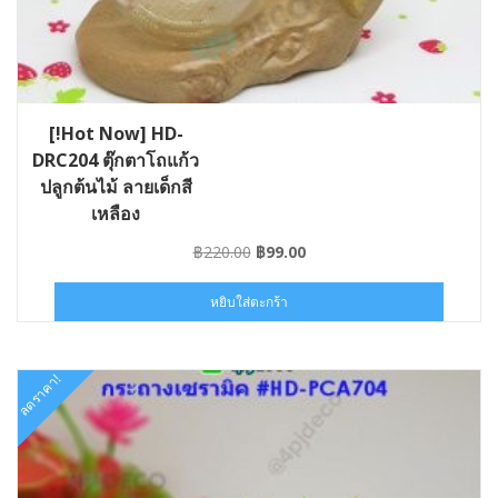
[!Hot Now] HD-
DRC204 ตุ๊กตาโถแก้ว
ปลูกต้นไม้ ลายเด็กสี
เหลือง
Original
Current
฿
220.00
฿
99.00
price
price
was:
is:
หยิบใส่ตะกร้า
฿220.00.
฿99.00.
ลดราคา!