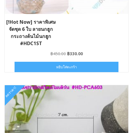
[!Hot Now] ราคาพิเศษ
จัดชุด 6 ใบ ลายนกฮูก
กระถางต้นไม้นกฮูก
#HDC1ST
Original
Current
฿
450.00
฿
330.00
price
price
was:
is:
หยิบใส่ตะกร้า
฿450.00.
฿330.00.
ลดราคา!