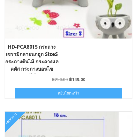
HD-PCA801S กระถาง
เซรามิกลายนกฮูก SizeS
กระถางต้นไม้ กระถางแค
คตัส กระถางบอนไซ
กระถางไม้ประดับ
Original
Current
฿
250.00
฿
149.00
price
price
was:
is:
หยิบใส่ตะกร้า
฿250.00.
฿149.00.
ลดราคา!