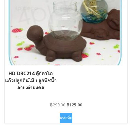
HD-DRC214 ตุ๊กตาโถ
แก้วปลูกต้นไม้ ปลูกพืชน้ำ
ลายเต่ามงคล
Original
Current
฿
299.00
฿
125.00
price
price
was:
is:
อ่านเพิ่ม
฿299.00.
฿125.00.