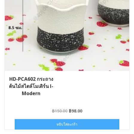
HD-PCA602 กระถาง
ต้นไม้สไตล์โมเดิร์น I-
Modern
Original
Current
฿
150.00
฿
98.00
price
price
was:
is:
หยิบใส่ตะกร้า
฿150.00.
฿98.00.