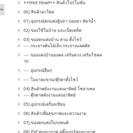
++!!Hot Now!!++ สินค้าโปรโมชั่น
00) สินค้ามาใหม่
01) อุปกรณ์ตกแต่งตู้ปลา บ่อปลา สัตว์น้ำ
02) ของใช้ในบ้าน และเบ็ดเตล็ด
03) ของตกแต่งบ้าน สวน ตั้งโชว์
---- กระถางต้นไม้เล็ก กระถางแคคตัส
---- ของแต่งบ้านมงคล เสริมดวง เสริมโชคล
าภ
---- อุปกรณ์อื่นๆ
---- โมบายแขวน/ตุ๊กตาตั้งโชว์
04) สินค้าพลังงานแสงอาทิตย์ โซล่าเซล
---- ตุ๊กตาพลังงานแสงอาทิตย์
05) อุปกรณ์เครื่องเขียน
06) สินค้าเพื่อสุขภาพและความงาม
07) ของตกแต่งในรถยนต์
08) PVCสูญญากาศ สติ๊กเกอร์สูญญากาศ