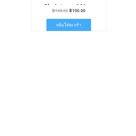
Christmas111
Original
Current
฿
168.00
฿
100.00
price
price
was:
is:
หยิบใส่ตะกร้า
฿168.00.
฿100.00.