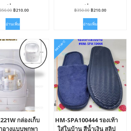
ฟู
ฟู
Original
Current
Original
Current
350.00
฿
210.00
฿
350.00
฿
210.00
price
price
price
price
was:
is:
was:
is:
อ่านเพิ่ม
อ่านเพิ่ม
฿350.00.
฿210.00.
฿350.00.
฿210.00.
ลดราคา!
21W กล่องเก็บ
HM-SPA100444 รองเท้า
งสำอางแบบพกพา
ใส่ในบ้าน สีน้ำเงิน สลิป