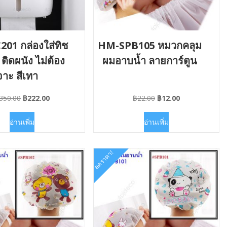
01 กล่องใส่ทิช
HM-SPB105 หมวกคลุม
ำ ติดผนัง ไม่ต้อง
ผมอาบน้ำ ลายการ์ตูน
จาะ สีเทา
Original
Current
Original
Current
350.00
฿
222.00
฿
22.00
฿
12.00
price
price
price
price
was:
is:
was:
is:
อ่านเพิ่ม
อ่านเพิ่ม
฿350.00.
฿222.00.
฿22.00.
฿12.00.
ลดราคา!