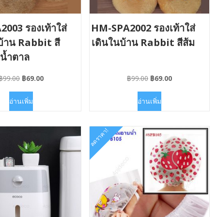
003 รองเท้าใส่
HM-SPA2002 รองเท้าใส่
บ้าน Rabbit สี
เดินในบ้าน Rabbit สีส้ม
น้ำตาล
Original
Current
Original
Current
฿
99.00
฿
69.00
฿
99.00
฿
69.00
price
price
price
price
was:
is:
was:
is:
อ่านเพิ่ม
อ่านเพิ่ม
฿99.00.
฿69.00.
฿99.00.
฿69.00.
ลดราคา!