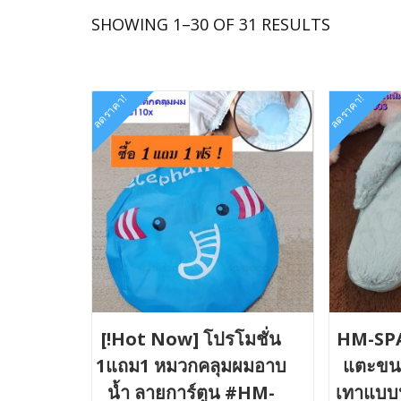
SORTED
SHOWING 1–30 OF 31 RESULTS
BY
LATEST
ลดราคา!
ลดราคา!
[!Hot Now] โปรโมชั่น
HM-SPA
1แถม1 หมวกคลุมผมอาบ
แตะขนปุ
น้ำ ลายการ์ตูน #HM-
เทาแบบห