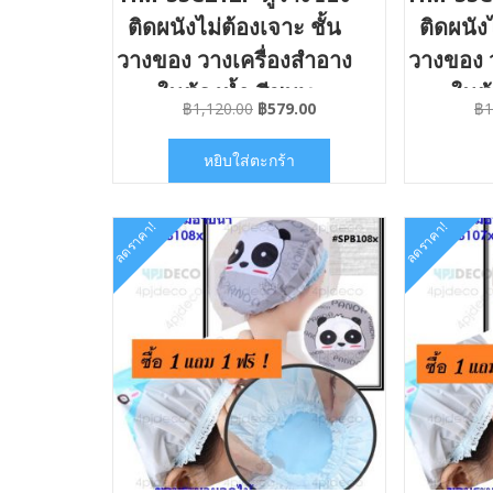
ติดผนังไม่ต้องเจาะ ชั้น
ติดผนัง
วางของ วางเครื่องสำอาง
วางของ 
ในห้องน้ำ สีชมพู
ในห้
Original
Current
฿
1,120.00
฿
579.00
฿
1
price
price
was:
is:
หยิบใส่ตะกร้า
฿1,120.00.
฿579.00.
ลดราคา!
ลดราคา!