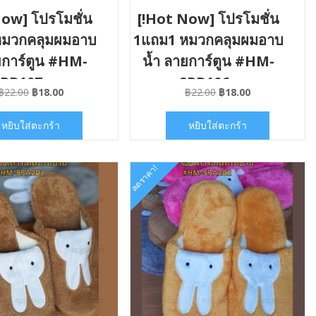
ow] โปรโมชั่น
[!Hot Now] โปรโมชั่น
หมวกคลุมผมอาบ
1แถม1 หมวกคลุมผมอาบ
ยการ์ตูน #HM-
น้ำ ลายการ์ตูน #HM-
SPB107x
SPB106x
Original
Current
Original
Current
฿
22.00
฿
18.00
฿
22.00
฿
18.00
price
price
price
price
was:
is:
was:
is:
หยิบใส่ตะกร้า
หยิบใส่ตะกร้า
฿22.00.
฿18.00.
฿22.00.
฿18.00.
ลดราคา!