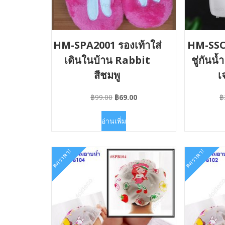
HM-SPA2001 รองเท้าใส่
HM-SSC2
เดินในบ้าน Rabbit
ชู่กันน้
สีชมพู
เ
Original
Current
฿
99.00
฿
69.00
฿
price
price
was:
is:
อ่านเพิ่ม
฿99.00.
฿69.00.
ลดราคา!
ลดราคา!