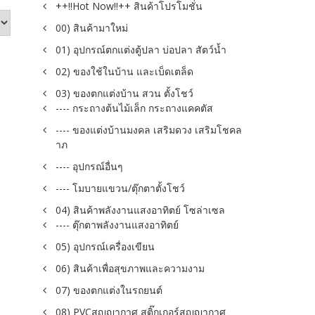
++!!Hot Now!!++ สินค้าโปรโมชั่น
00) สินค้ามาใหม่
01) อุปกรณ์ตกแต่งตู้ปลา บ่อปลา สัตว์น้ำ
02) ของใช้ในบ้าน และเบ็ดเตล็ด
03) ของตกแต่งบ้าน สวน ตั้งโชว์
---- กระถางต้นไม้เล็ก กระถางแคคตัส
---- ของแต่งบ้านมงคล เสริมดวง เสริมโชคล
าภ
---- อุปกรณ์อื่นๆ
---- โมบายแขวน/ตุ๊กตาตั้งโชว์
04) สินค้าพลังงานแสงอาทิตย์ โซล่าเซล
---- ตุ๊กตาพลังงานแสงอาทิตย์
05) อุปกรณ์เครื่องเขียน
06) สินค้าเพื่อสุขภาพและความงาม
07) ของตกแต่งในรถยนต์
08) PVCสูญญากาศ สติ๊กเกอร์สูญญากาศ