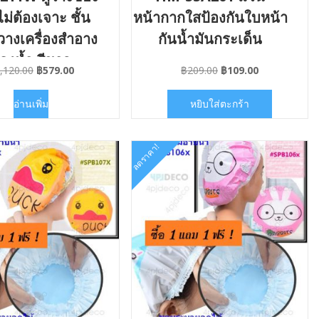
ไม่ต้องเจาะ ชั้น
หน้ากากใสป้องกันใบหน้า
วางเครื่องสำอาง
กันน้ำมันกระเด็น
องน้ำ สีขาว
Original
Current
Original
Current
,120.00
฿
579.00
฿
209.00
฿
109.00
price
price
price
price
was:
is:
was:
is:
อ่านเพิ่ม
หยิบใส่ตะกร้า
฿1,120.00.
฿579.00.
฿209.00.
฿109.00.
ลดราคา!