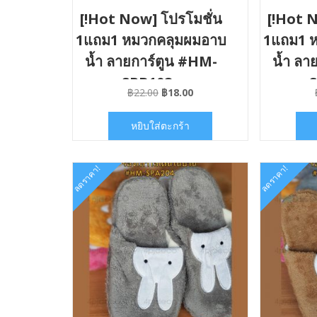
[!Hot Now] โปรโมชั่น
[!Hot N
1แถม1 หมวกคลุมผมอาบ
1แถม1 
น้ำ ลายการ์ตูน #HM-
น้ำ ลา
SPB108x
Original
Current
฿
22.00
฿
18.00
price
price
was:
is:
หยิบใส่ตะกร้า
฿22.00.
฿18.00.
ลดราคา!
ลดราคา!