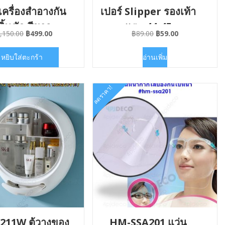
เครื่องสำอางกัน
เปอร์ Slipper รองเท้า
ีลิ้นชัก สีขาว
แตะ 44-45
Original
Current
Original
Current
,150.00
฿
499.00
฿
89.00
฿
59.00
price
price
price
price
was:
is:
was:
is:
หยิบใส่ตะกร้า
อ่านเพิ่ม
฿1,150.00.
฿499.00.
฿89.00.
฿59.00.
ลดราคา!
11W ตู้วางของ
HM-SSA201 แว่น