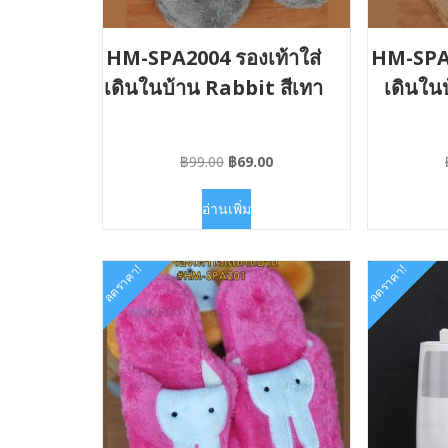
HM-SPA2004 รองเท้าใส่
HM-SPA2
เดินในบ้าน Rabbit สีเทา
เดินใน
Original
Current
฿
99.00
฿
69.00
price
price
was:
is:
อ่านเพิ่ม
฿99.00.
฿69.00.
ลดราคา!
ลดราคา!