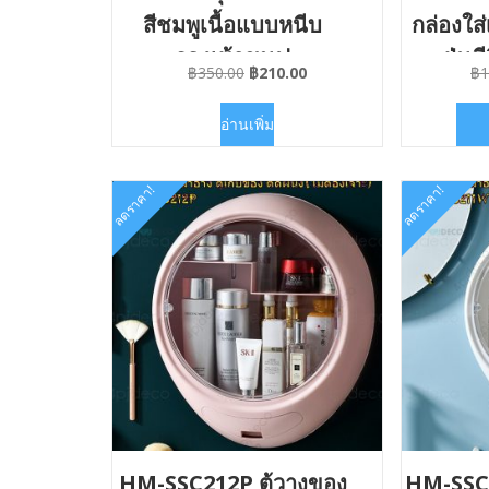
สีชมพูเนื้อแบบหนีบ
กล่องใส่
รองเท้าขนฟู
ฝุ่นม
Original
Current
฿
350.00
฿
210.00
฿
1
price
price
was:
is:
อ่านเพิ่ม
฿350.00.
฿210.00.
ลดราคา!
ลดราคา!
HM-SSC212P ตู้วางของ
HM-SSC2