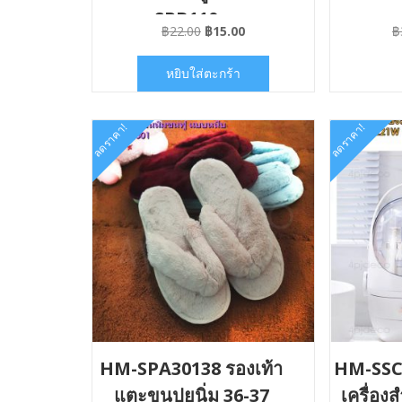
SPB110x
Original
Current
฿
22.00
฿
15.00
฿
price
price
was:
is:
หยิบใส่ตะกร้า
฿22.00.
฿15.00.
ลดราคา!
ลดราคา!
HM-SPA30138 รองเท้า
HM-SSC2
แตะขนปุยนิ่ม 36-37
เครื่อ