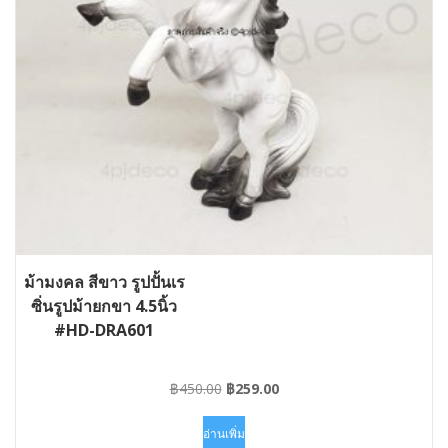
ม้ามงคล สีขาว รูปปั้นเร
ซิ่นรูปม้ายกขา 4.5นิ้ว
#HD-DRA601
Original
Current
฿
450.00
฿
259.00
price
price
was:
is:
อ่านเพิ่ม