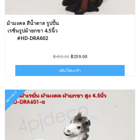
ม้ามงคล สีน้ำตาล รูปปั้น
เรซิ่นรูปม้ายกขา 4.5นิ้ว
#HD-DRA602
Original
Current
฿
450.00
฿
259.00
price
price
was:
is:
หยิบใส่ตะกร้า
฿450.00.
฿259.00.
ลดราคา!