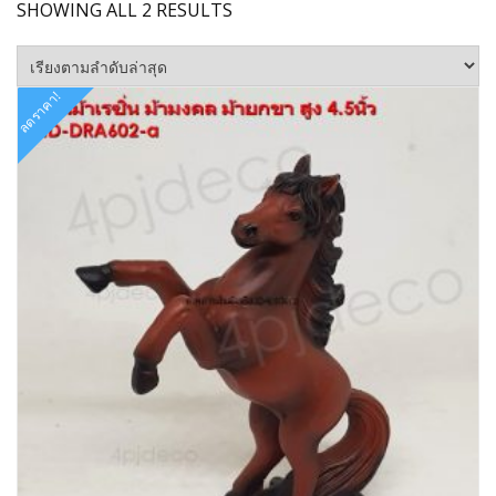
SORTED
SHOWING ALL 2 RESULTS
BY
LATEST
ลดราคา!