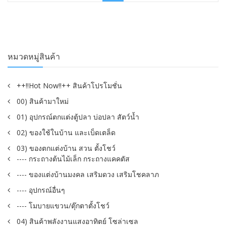
฿450.00.
฿259.00.
หมวดหมู่สินค้า
++!!Hot Now!!++ สินค้าโปรโมชั่น
00) สินค้ามาใหม่
01) อุปกรณ์ตกแต่งตู้ปลา บ่อปลา สัตว์น้ำ
02) ของใช้ในบ้าน และเบ็ดเตล็ด
03) ของตกแต่งบ้าน สวน ตั้งโชว์
---- กระถางต้นไม้เล็ก กระถางแคคตัส
---- ของแต่งบ้านมงคล เสริมดวง เสริมโชคลาภ
---- อุปกรณ์อื่นๆ
---- โมบายแขวน/ตุ๊กตาตั้งโชว์
04) สินค้าพลังงานแสงอาทิตย์ โซล่าเซล