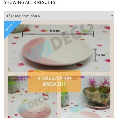
SORTED
SHOWING ALL 4 RESULTS
BY
LATEST
ลดราคา!