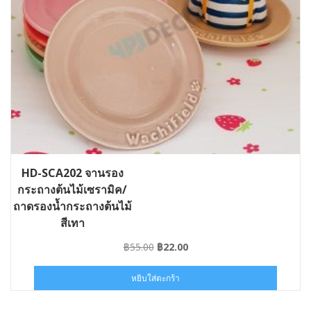
HD-SCA202 จานรอง
กระถางต้นไม้เซรามิค/
ถาดรองน้ำกระถางต้นไม้
สีเทา
Original
Current
฿
55.00
฿
22.00
price
price
was:
is:
หยิบใส่ตะกร้า
฿55.00.
฿22.00.