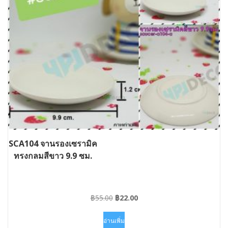
SCA104 จานรองเซรามิค
ทรงกลมสีขาว 9.9 ซม.
Original
Current
฿
55.00
฿
22.00
price
price
was:
is:
อ่านเพิ่ม