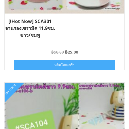
[!Hot Now] SCA301
จานรองเซรามิค 11.9ซม.
ขาว/ชมพู
Original
Current
฿
58.00
฿
25.00
price
price
was:
is:
หยิบใส่ตะกร้า
฿58.00.
฿25.00.
ลดราคา!