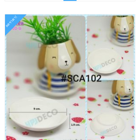
฿55.00.
฿22.00.
ลดราคา!