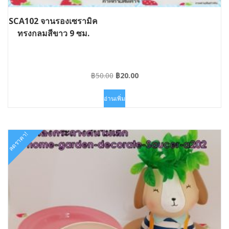
SCA102 จานรองเซรามิค
ทรงกลมสีขาว 9 ซม.
Original
Current
฿
50.00
฿
20.00
price
price
was:
is:
อ่านเพิ่ม
฿50.00.
฿20.00.
ลดราคา!