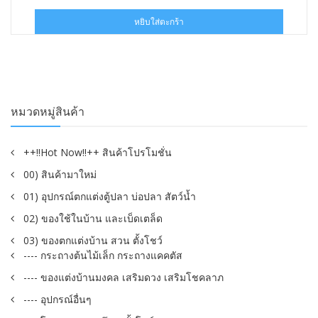
price
price
was:
is:
หยิบใส่ตะกร้า
฿140.00.
฿59.00.
หมวดหมู่สินค้า
++!!Hot Now!!++ สินค้าโปรโมชั่น
00) สินค้ามาใหม่
01) อุปกรณ์ตกแต่งตู้ปลา บ่อปลา สัตว์น้ำ
02) ของใช้ในบ้าน และเบ็ดเตล็ด
03) ของตกแต่งบ้าน สวน ตั้งโชว์
---- กระถางต้นไม้เล็ก กระถางแคคตัส
---- ของแต่งบ้านมงคล เสริมดวง เสริมโชคลาภ
---- อุปกรณ์อื่นๆ