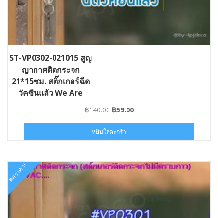
ST-VP0302-021015 สูญ
ญากาศติดกระจก
21*15ซม. สติ๊กเกอร์ฉีด
วัคซีนแล้ว We Are
Vaccinated
Original
Current
฿
140.00
฿
59.00
price
price
was:
is:
หยิบใส่ตะกร้า
฿140.00.
฿59.00.
ลดราคา!