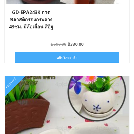
GD-EPA243K ถาด
พลาสติกรองกระถาง
43ซม. มีล้อเลื่อน สีอิฐ
Original
Current
฿
590.00
฿
330.00
price
price
was:
is:
หยิบใส่ตะกร้า
฿590.00.
฿330.00.
ลดราคา!