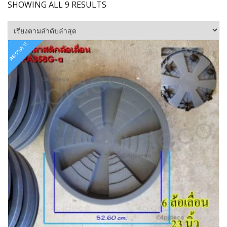
SORTED
SHOWING ALL 9 RESULTS
BY
LATEST
ลดราคา!