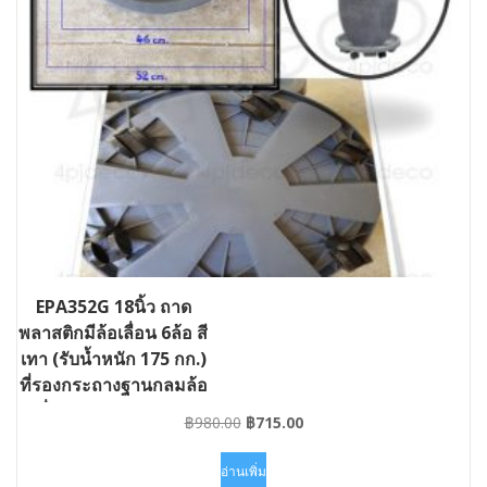
EPA352G 18นิ้ว ถาด
พลาสติกมีล้อเลื่อน 6ล้อ สี
เทา (รับน้ำหนัก 175 กก.)
ที่รองกระถางฐานกลมล้อ
เลื่อน #GD-EPA352G
Original
Current
฿
980.00
฿
715.00
price
price
was:
is:
อ่านเพิ่ม