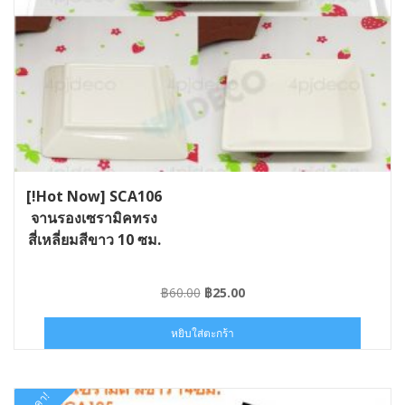
[!Hot Now] SCA106
จานรองเซรามิคทรง
สี่เหลี่ยมสีขาว 10 ซม.
Original
Current
฿
60.00
฿
25.00
price
price
was:
is:
หยิบใส่ตะกร้า
฿60.00.
฿25.00.