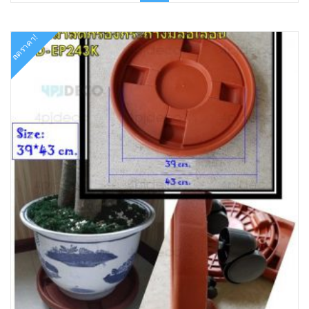
฿980.00.
฿715.00.
ลดราคา!