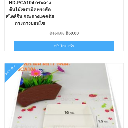
HD-PCA104 กระถาง
ต้นไม้เซรามิคทรงพัด
สไตล์จีน กระถางแคคตัส
กระถางบอนไซ
Original
Current
฿
150.00
฿
69.00
price
price
was:
is:
หยิบใส่ตะกร้า
฿150.00.
฿69.00.
ลดราคา!