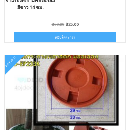
จานรองเซรามิคทรงกลม
สีขาว 14 ซม.
Original
Current
฿
60.00
฿
25.00
price
price
was:
is:
หยิบใส่ตะกร้า
฿60.00.
฿25.00.
ลดราคา!