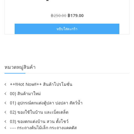
Original
Current
฿
250.00
฿
179.00
price
price
was:
is:
หยิบใส่ตะกร้า
฿250.00.
฿179.00.
หมวดหมู่สินค้า
++!!Hot Now!!++ สินค้าโปรโมชั่น
00) สินค้ามาใหม่
01) อุปกรณ์ตกแต่งตู้ปลา บ่อปลา สัตว์น้ำ
02) ของใช้ในบ้าน และเบ็ดเตล็ด
03) ของตกแต่งบ้าน สวน ตั้งโชว์
---- กระถางต้นไม้เล็ก กระถางแคคตัส