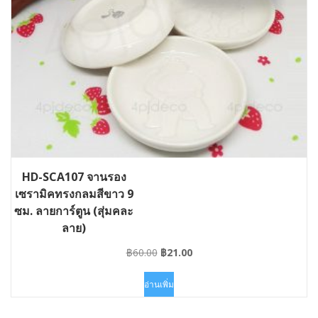
HD-SCA107 จานรอง
เซรามิคทรงกลมสีขาว 9
ซม. ลายการ์ตูน (สุ่มคละ
ลาย)
Original
Current
฿
60.00
฿
21.00
price
price
was:
is:
อ่านเพิ่ม
฿60.00.
฿21.00.