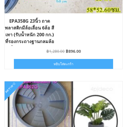
EPA358G 23นิ้ว ถาด
พลาสติกมีล้อเลื่อน 6ล้อ สี
เทา (รับน้ำหนัก 200 กก.)
ที่รองกระถางฐานกลมล้อ
เลื่อน #GD-EPA358G
Original
Current
฿
1,280.00
฿
896.00
price
price
was:
is:
หยิบใส่ตะกร้า
฿1,280.00.
฿896.00.
ลดราคา!