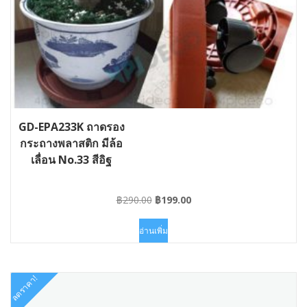
GD-EPA233K ถาดรอง
กระถางพลาสติก มีล้อ
เลื่อน No.33 สีอิฐ
Original
Current
฿
290.00
฿
199.00
price
price
was:
is:
อ่านเพิ่ม
฿290.00.
฿199.00.
ลดราคา!