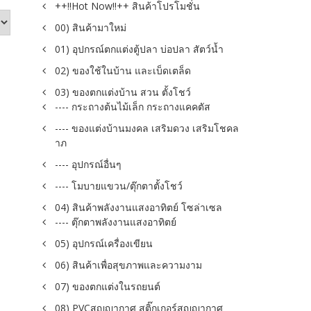
++!!Hot Now!!++ สินค้าโปรโมชั่น
00) สินค้ามาใหม่
01) อุปกรณ์ตกแต่งตู้ปลา บ่อปลา สัตว์น้ำ
02) ของใช้ในบ้าน และเบ็ดเตล็ด
03) ของตกแต่งบ้าน สวน ตั้งโชว์
---- กระถางต้นไม้เล็ก กระถางแคคตัส
---- ของแต่งบ้านมงคล เสริมดวง เสริมโชคล
าภ
---- อุปกรณ์อื่นๆ
---- โมบายแขวน/ตุ๊กตาตั้งโชว์
04) สินค้าพลังงานแสงอาทิตย์ โซล่าเซล
---- ตุ๊กตาพลังงานแสงอาทิตย์
05) อุปกรณ์เครื่องเขียน
06) สินค้าเพื่อสุขภาพและความงาม
07) ของตกแต่งในรถยนต์
08) PVCสูญญากาศ สติ๊กเกอร์สูญญากาศ