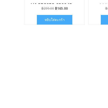
VACPS058-030042
ลาย
Original
Current
฿
299.00
฿
165.00
฿
price
price
was:
is:
หยิบใส่ตะกร้า
฿299.00.
฿165.00.