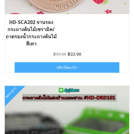
HD-SCA202 จานรอง
กระถางต้นไม้เซรามิค/
ถาดรองน้ำกระถางต้นไม้
สีเทา
Original
Current
฿
55.00
฿
22.00
price
price
was:
is:
หยิบใส่ตะกร้า
฿55.00.
฿22.00.
ลดราคา!