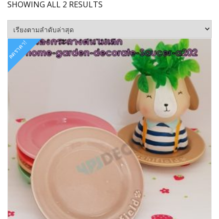
SORTED
SHOWING ALL 2 RESULTS
BY
LATEST
ลดราคา!