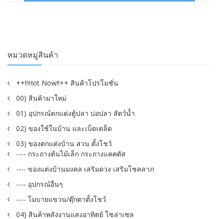
฿350.00.
฿120.00.
หมวดหมู่สินค้า
++!!Hot Now!!++ สินค้าโปรโมชั่น
00) สินค้ามาใหม่
01) อุปกรณ์ตกแต่งตู้ปลา บ่อปลา สัตว์น้ำ
02) ของใช้ในบ้าน และเบ็ดเตล็ด
03) ของตกแต่งบ้าน สวน ตั้งโชว์
---- กระถางต้นไม้เล็ก กระถางแคคตัส
---- ของแต่งบ้านมงคล เสริมดวง เสริมโชคลาภ
---- อุปกรณ์อื่นๆ
---- โมบายแขวน/ตุ๊กตาตั้งโชว์
04) สินค้าพลังงานแสงอาทิตย์ โซล่าเซล