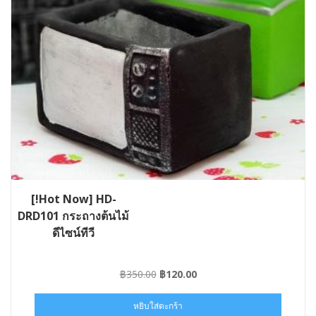
[!Hot Now] HD-
DRD101 กระถางต้นไม้
ดีไซน์ทีวี
Original
Current
฿
350.00
฿
120.00
price
price
was:
is:
หยิบใส่ตะกร้า