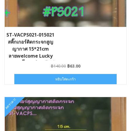
ST-VACPS021-015021
สติ๊กเกอร์ติดกระจกสูญ
ญากาศ 15*21cm
ลายwelcome Lucky
Cow สติ๊กเกอร์แบบไม่มี
Original
Current
฿
140.00
฿
63.00
กาว
price
price
was:
is:
หยิบใส่ตะกร้า
฿140.00.
฿63.00.
ลดราคา!