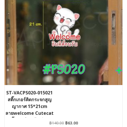
ST-VACPS020-015021
สติ๊กเกอร์ติดกระจกสูญ
ญากาศ 15*21cm
ลายwelcome Cutecat
สติ๊กเกอร์แบบไม่มีกาว
Original
Current
฿
140.00
฿
63.00