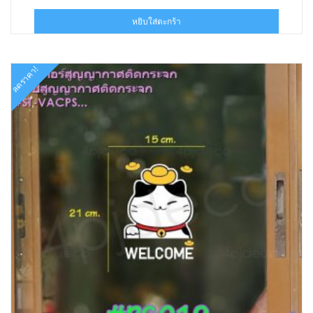
price
price
was:
is:
หยิบใส่ตะกร้า
฿140.00.
฿63.00.
ลดราคา!