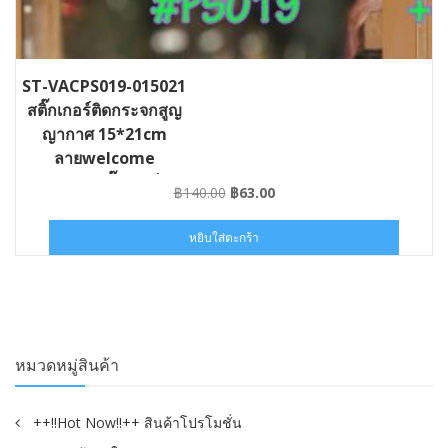
ST-VACPS019-015021
สติ๊กเกอร์ติดกระจกสูญ
ญากาศ 15*21cm
ลายwelcome
Luckycat สติ๊กเกอร์แบบ
Original
Current
฿
140.00
฿
63.00
ไม่มีกาว
price
price
was:
is:
หยิบใส่ตะกร้า
฿140.00.
฿63.00.
หมวดหมู่สินค้า
++!!Hot Now!!++ สินค้าโปรโมชั่น