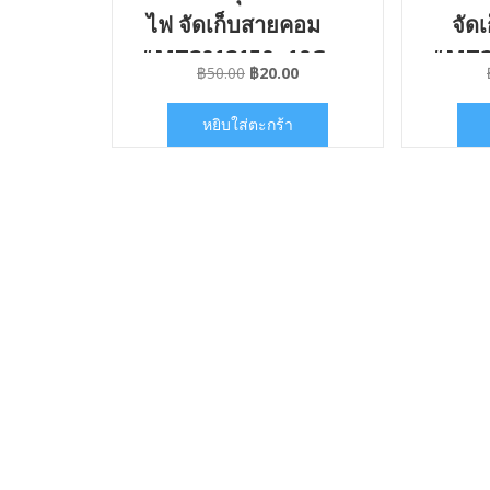
ไฟ จัดเก็บสายคอม
จัด
#MT2012150x10G
#MT2
Original
Current
฿
50.00
฿
20.00
price
price
was:
is:
หยิบใส่ตะกร้า
฿50.00.
฿20.00.