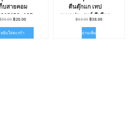
เก็บสายคอม
ตีนตุ๊กแก เทป
012150x10B
อเนกประสงค์ สีเขียว
Original
Current
Original
Current
฿
50.00
฿
20.00
฿
63.00
฿
38.00
#HM-MT012G
price
price
price
price
was:
is:
was:
is:
หยิบใส่ตะกร้า
อ่านเพิ่ม
฿50.00.
฿20.00.
฿63.00.
฿38.00.