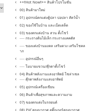
++!!Hot Now!!++ สินค้าโปรโมชั่น
00) สินค้ามาใหม่
01) อุปกรณ์ตกแต่งตู้ปลา บ่อปลา สัตว์น้ำ
02) ของใช้ในบ้าน และเบ็ดเตล็ด
03) ของตกแต่งบ้าน สวน ตั้งโชว์
---- กระถางต้นไม้เล็ก กระถางแคคตัส
---- ของแต่งบ้านมงคล เสริมดวง เสริมโชคล
าภ
---- อุปกรณ์อื่นๆ
---- โมบายแขวน/ตุ๊กตาตั้งโชว์
04) สินค้าพลังงานแสงอาทิตย์ โซล่าเซล
---- ตุ๊กตาพลังงานแสงอาทิตย์
05) อุปกรณ์เครื่องเขียน
06) สินค้าเพื่อสุขภาพและความงาม
07) ของตกแต่งในรถยนต์
08) PVCสูญญากาศ สติ๊กเกอร์สูญญากาศ