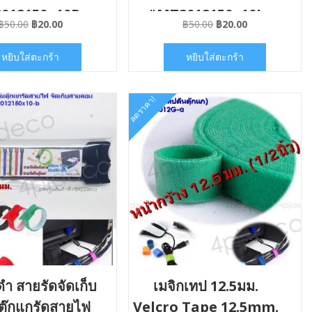
012150x10R
#MT2012150x10L
Original
Current
Original
Current
฿
50.00
฿
20.00
฿
50.00
฿
20.00
price
price
price
price
was:
is:
was:
is:
หยิบใส่ตะกร้า
หยิบใส่ตะกร้า
฿50.00.
฿20.00.
฿50.00.
฿20.00.
ลดราคา!
ดำ สายรัดจัดเก็บ
เมจิกเทป 12.5มม.
ตุ๊กแกรัดสายไฟ
Velcro Tape 12.5mm.