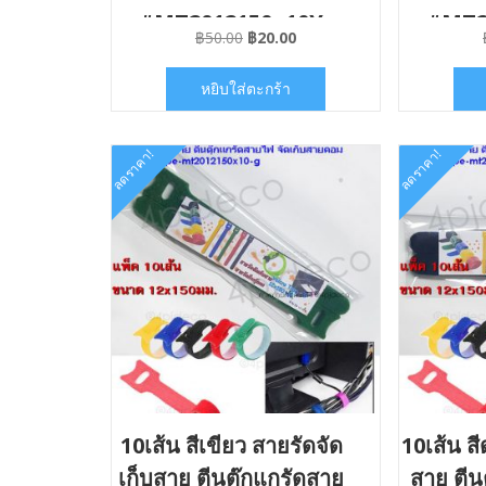
#MT2012150x10Y
#MT2
Original
Current
฿
50.00
฿
20.00
price
price
was:
is:
หยิบใส่ตะกร้า
฿50.00.
฿20.00.
ลดราคา!
ลดราคา!
10เส้น สีเขียว สายรัดจัด
10เส้น สี
เก็บสาย ตีนตุ๊กแกรัดสาย
สาย ตีน