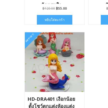
น้อยสุขใจ
น
Original
Current
฿
120.00
฿
55.00
price
price
was:
is:
หยิบใส่ตะกร้า
฿120.00.
฿55.00.
ลดราคา!
HD-DRA401 เงือกน้อย
ตั้งโชว์ตกแต่งห้องแต่ง