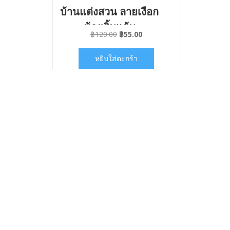
บ้านแต่งสวน ลายเงือก
น้อยยิ้มแย้ม
Original
Current
฿
120.00
฿
55.00
price
price
was:
is:
หยิบใส่ตะกร้า
฿120.00.
฿55.00.