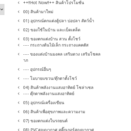
++!!Hot Now!!++ สินค้าโปรโมชั่น
00) สินค้ามาใหม่
01) อุปกรณ์ตกแต่งตู้ปลา บ่อปลา สัตว์น้ำ
02) ของใช้ในบ้าน และเบ็ดเตล็ด
03) ของตกแต่งบ้าน สวน ตั้งโชว์
---- กระถางต้นไม้เล็ก กระถางแคคตัส
---- ของแต่งบ้านมงคล เสริมดวง เสริมโชคล
าภ
---- อุปกรณ์อื่นๆ
---- โมบายแขวน/ตุ๊กตาตั้งโชว์
04) สินค้าพลังงานแสงอาทิตย์ โซล่าเซล
---- ตุ๊กตาพลังงานแสงอาทิตย์
05) อุปกรณ์เครื่องเขียน
06) สินค้าเพื่อสุขภาพและความงาม
07) ของตกแต่งในรถยนต์
08) PVCสูญญากาศ สติ๊กเกอร์สูญญากาศ