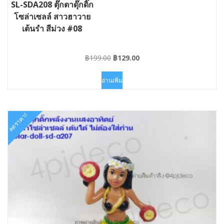
SL-SDA208 ตุ๊กตาดุ๊กดิ๊ก
โซล่าเซลล์ สาวฮาวาย
เต้นรำ สีม่วง #08
Original
Current
฿
199.00
฿
129.00
price
price
was:
is:
อ่านเพิ่ม
฿199.00.
฿129.00.
ลดราคา!