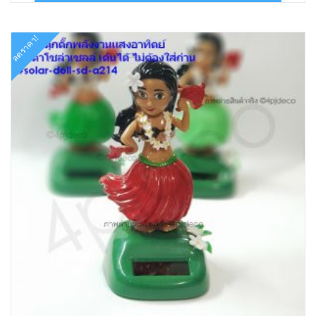
฿199.00.
฿129.00.
ลดราคา!