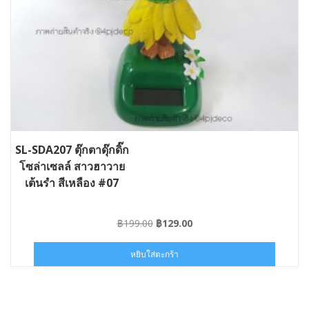
SL-SDA207 ตุ๊กตาดุ๊กดิ๊ก
โซล่าเซลล์ สาวฮาวาย
เต้นรำ สีเหลือง #07
Original
Current
฿
199.00
฿
129.00
price
price
was:
is:
หยิบใส่ตะกร้า
฿199.00.
฿129.00.