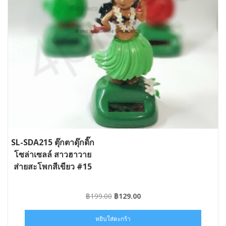
SL-SDA215 ตุ๊กตาดุ๊กดิ๊ก
โซล่าเซลล์ สาวฮาวาย
ส่ายสะโพกสีเขียว #15
Original
Current
฿
199.00
฿
129.00
price
price
was:
is:
หยิบใส่ตะกร้า