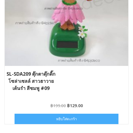
SL-SDA209 ตุ๊กตาดุ๊กดิ๊ก
โซล่าเซลล์ สาวฮาวาย
เต้นรำ สีชมพู #09
Original
Current
฿
199.00
฿
129.00
price
price
was:
is:
หยิบใส่ตะกร้า
฿199.00.
฿129.00.