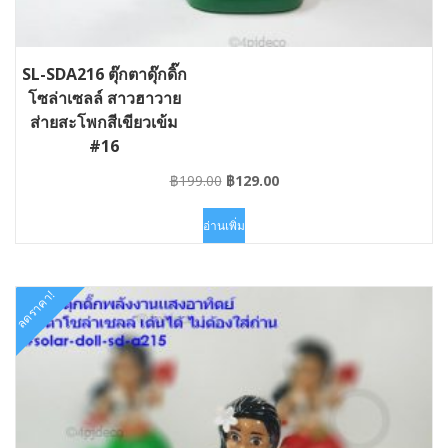
SL-SDA216 ตุ๊กตาดุ๊กดิ๊ก
โซล่าเซลล์ สาวฮาวาย
ส่ายสะโพกสีเขียวเข้ม
#16
Original
Current
฿
199.00
฿
129.00
price
price
was:
is:
อ่านเพิ่ม
฿199.00.
฿129.00.
ลดราคา!