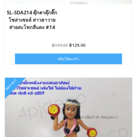
SL-SDA214 ตุ๊กตาดุ๊กดิ๊ก
โซล่าเซลล์ สาวฮาวาย
ส่ายสะโพกสีแดง #14
Original
Current
฿
199.00
฿
129.00
price
price
was:
is:
หยิบใส่ตะกร้า
฿199.00.
฿129.00.
ลดราคา!