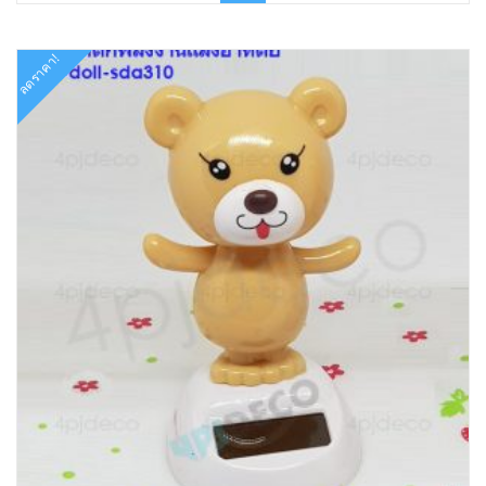
฿199.00.
฿129.00.
ลดราคา!