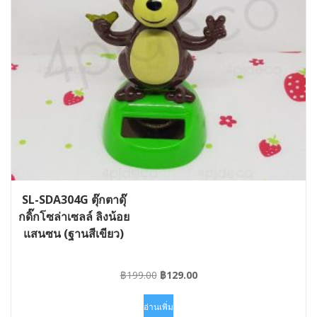
SL-SDA304G ตุ๊กตาดุ๊
กดิ๊กโซล่าเซลล์ ลิงน้อย
แสนซน (ฐานสีเขียว)
Original
Current
฿
199.00
฿
129.00
price
price
was:
is:
อ่านเพิ่ม