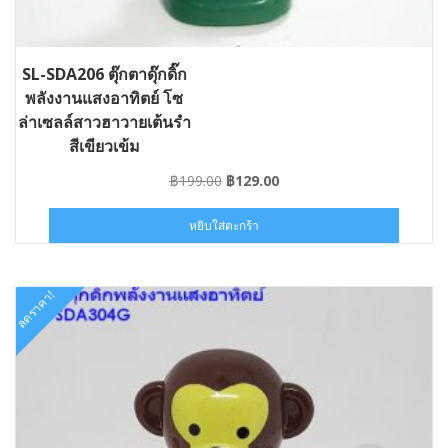
SL-SDA206 ตุ๊กตาดุ๊กดิ๊ก
พลังงานแสงอาทิตย์ โซ
ล่าเซลล์สาวฮาวายเต้นรำ
สีเขียวเข้ม
Original
Current
฿
199.00
฿
129.00
price
price
was:
is:
หยิบใส่ตะกร้า
฿199.00.
฿129.00.
ลดราคา!