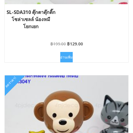
SL-SDA310 ตุ๊กตาดุ๊กดิ๊ก
โซล่าเซลล์ น้องหมี
โยกเยก
Original
Current
฿
199.00
฿
129.00
price
price
was:
is:
อ่านเพิ่ม
฿199.00.
฿129.00.
ลดราคา!