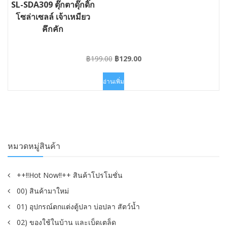
SL-SDA309 ตุ๊กตาดุ๊กดิ๊ก
โซล่าเซลล์ เจ้าเหมียว
คึกคัก
Original
Current
฿
199.00
฿
129.00
price
price
was:
is:
อ่านเพิ่ม
฿199.00.
฿129.00.
หมวดหมู่สินค้า
++!!Hot Now!!++ สินค้าโปรโมชั่น
00) สินค้ามาใหม่
01) อุปกรณ์ตกแต่งตู้ปลา บ่อปลา สัตว์น้ำ
02) ของใช้ในบ้าน และเบ็ดเตล็ด