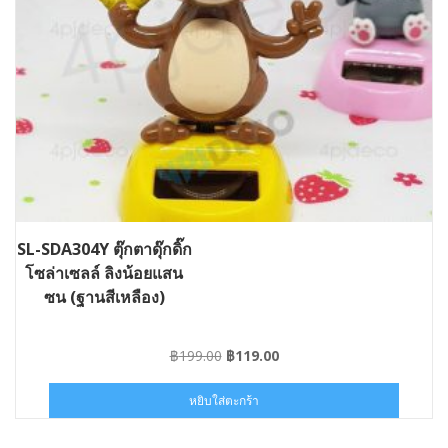
SL-SDA304Y ตุ๊กตาดุ๊กดิ๊ก
โซล่าเซลล์ ลิงน้อยแสน
ซน (ฐานสีเหลือง)
Original
Current
฿
199.00
฿
119.00
price
price
was:
is:
หยิบใส่ตะกร้า
฿199.00.
฿119.00.