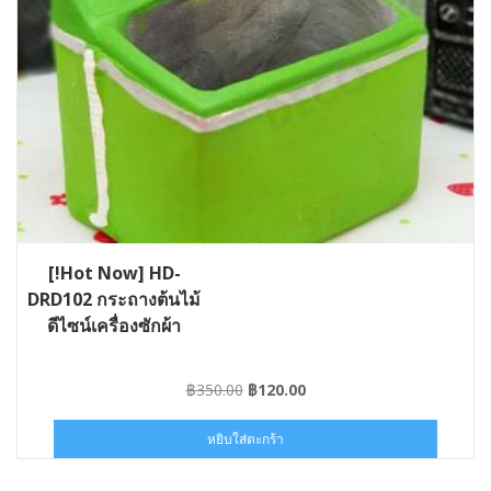
[!Hot Now] HD-
DRD102 กระถางต้นไม้
ดีไซน์เครื่องซักผ้า
Original
Current
฿
350.00
฿
120.00
price
price
was:
is:
หยิบใส่ตะกร้า
฿350.00.
฿120.00.