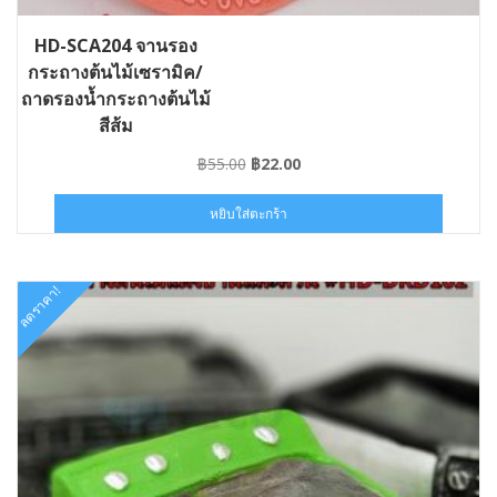
HD-SCA204 จานรอง
กระถางต้นไม้เซรามิค/
ถาดรองน้ำกระถางต้นไม้
สีส้ม
Original
Current
฿
55.00
฿
22.00
price
price
was:
is:
หยิบใส่ตะกร้า
฿55.00.
฿22.00.
ลดราคา!