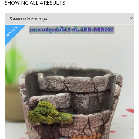
SORTED
SHOWING ALL 4 RESULTS
BY
LATEST
ลดราคา!