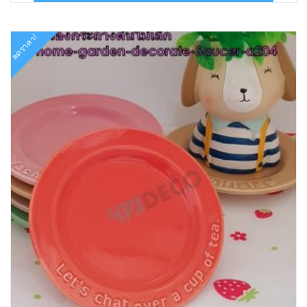
฿99.00.
฿59.00.
ลดราคา!