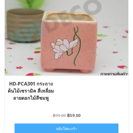
HD-PCA301 กระถาง
ต้นไม้เซรามิค สี่เหลี่ยม
ลายดอกไม้สีชมพู
Original
Current
฿
99.00
฿
59.00
price
price
was:
is:
หยิบใส่ตะกร้า