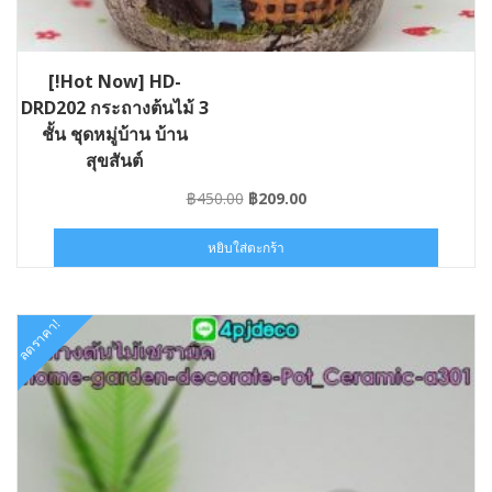
[!Hot Now] HD-
DRD202 กระถางต้นไม้ 3
ชั้น ชุดหมู่บ้าน บ้าน
สุขสันต์
Original
Current
฿
450.00
฿
209.00
price
price
was:
is:
หยิบใส่ตะกร้า
฿450.00.
฿209.00.
ลดราคา!