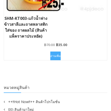
SHM-KT003-แก้วน้ำฟาง
ข้าวสาลีและถาดพลาสติก
ใส่ของ ถาดผลไม้ (สินค้า
แพ็คราคาประหยัด)
Original
Current
฿
70.00
฿
35.00
price
price
was:
is:
อ่านเพิ่ม
฿70.00.
฿35.00.
หมวดหมู่สินค้า
++!!Hot Now!!++ สินค้าโปรโมชั่น
00) สินค้ามาใหม่