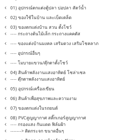
01) อุปกรณ์ตกแต่งตู้ปลา บ่อปลา สัตว์น้ำ
02) ของใช้ในบ้าน และเบ็ดเตล็ด
03) ของตกแต่งบ้าน สวน ตั้งโชว์
---- กระถางต้นไม้เล็ก กระถางแคคตัส
---- ของแต่งบ้านมงคล เสริมดวง เสริมโชคลาภ
---- อุปกรณ์อื่นๆ
---- โมบายแขวน/ตุ๊กตาตั้งโชว์
04) สินค้าพลังงานแสงอาทิตย์ โซล่าเซล
---- ตุ๊กตาพลังงานแสงอาทิตย์
05) อุปกรณ์เครื่องเขียน
06) สินค้าเพื่อสุขภาพและความงาม
07) ของตกแต่งในรถยนต์
08) PVCสูญญากาศ สติ๊กเกอร์สูญญากาศ
---- กรองแสง กันแดด ฟิล์มฝ้า
-------> ติดกระจก ขนาดอื่นๆ