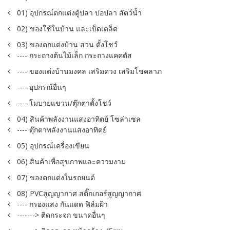
01) อุปกรณ์ตกแต่งตู้ปลา บ่อปลา สัตว์น้ำ
02) ของใช้ในบ้าน และเบ็ดเตล็ด
03) ของตกแต่งบ้าน สวน ตั้งโชว์
---- กระถางต้นไม้เล็ก กระถางแคคตัส
---- ของแต่งบ้านมงคล เสริมดวง เสริมโชคลาภ
---- อุปกรณ์อื่นๆ
---- โมบายแขวน/ตุ๊กตาตั้งโชว์
04) สินค้าพลังงานแสงอาทิตย์ โซล่าเซล
---- ตุ๊กตาพลังงานแสงอาทิตย์
05) อุปกรณ์เครื่องเขียน
06) สินค้าเพื่อสุขภาพและความงาม
07) ของตกแต่งในรถยนต์
08) PVCสูญญากาศ สติ๊กเกอร์สูญญากาศ
---- กรองแสง กันแดด ฟิล์มฝ้า
-------> ติดกระจก ขนาดอื่นๆ