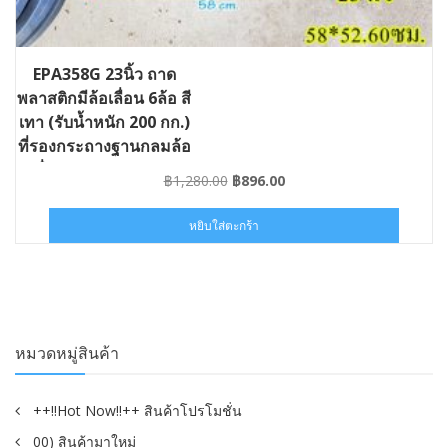
EPA358G 23นิ้ว ถาด
พลาสติกมีล้อเลื่อน 6ล้อ สี
เทา (รับน้ำหนัก 200 กก.)
ที่รองกระถางฐานกลมล้อ
เลื่อน #GD-EPA358G
Original
Current
฿
1,280.00
฿
896.00
price
price
was:
is:
หยิบใส่ตะกร้า
฿1,280.00.
฿896.00.
หมวดหมู่สินค้า
++!!Hot Now!!++ สินค้าโปรโมชั่น
00) สินค้ามาใหม่