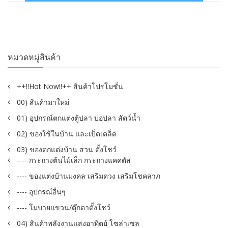
฿490.00.
฿290.00.
หมวดหมู่สินค้า
++!!Hot Now!!++ สินค้าโปรโมชั่น
00) สินค้ามาใหม่
01) อุปกรณ์ตกแต่งตู้ปลา บ่อปลา สัตว์น้ำ
02) ของใช้ในบ้าน และเบ็ดเตล็ด
03) ของตกแต่งบ้าน สวน ตั้งโชว์
---- กระถางต้นไม้เล็ก กระถางแคคตัส
---- ของแต่งบ้านมงคล เสริมดวง เสริมโชคลาภ
---- อุปกรณ์อื่นๆ
---- โมบายแขวน/ตุ๊กตาตั้งโชว์
04) สินค้าพลังงานแสงอาทิตย์ โซล่าเซล