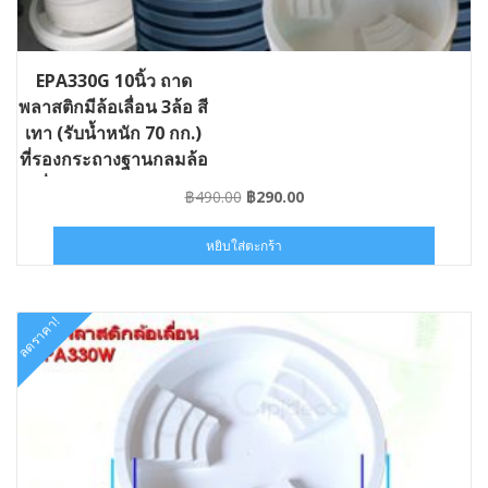
EPA330G 10นิ้ว ถาด
พลาสติกมีล้อเลื่อน 3ล้อ สี
เทา (รับน้ำหนัก 70 กก.)
ที่รองกระถางฐานกลมล้อ
เลื่อน #GD-EPA330G
Original
Current
฿
490.00
฿
290.00
price
price
was:
is:
หยิบใส่ตะกร้า
฿490.00.
฿290.00.
ลดราคา!