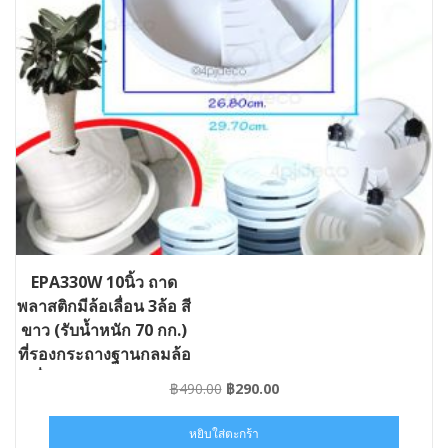
EPA330W 10นิ้ว ถาด
พลาสติกมีล้อเลื่อน 3ล้อ สี
ขาว (รับน้ำหนัก 70 กก.)
ที่รองกระถางฐานกลมล้อ
เลื่อน #GD-EPA330W
Original
Current
฿
490.00
฿
290.00
price
price
was:
is:
หยิบใส่ตะกร้า