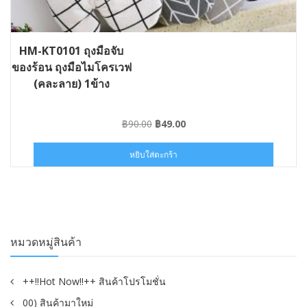
HM-KT0101 ถุงมือจับ
ของร้อน ถุงมือไมโครเวฟ
(คละลาย) 1ข้าง
Original
Current
฿
90.00
฿
49.00
price
price
was:
is:
หยิบใส่ตะกร้า
฿90.00.
฿49.00.
หมวดหมู่สินค้า
++!!Hot Now!!++ สินค้าโปรโมชั่น
00) สินค้ามาใหม่