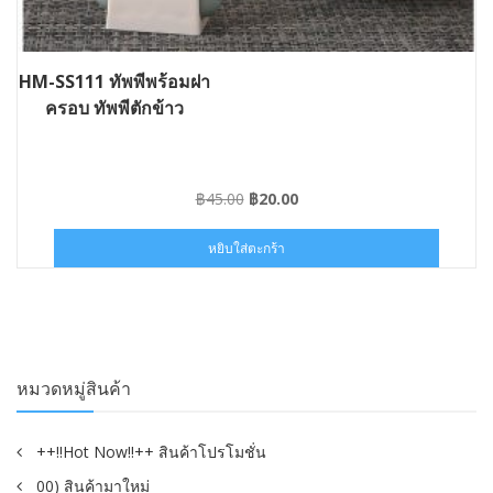
HM-SS111 ทัพพีพร้อมฝา
ครอบ ทัพพีตักข้าว
Original
Current
฿
45.00
฿
20.00
price
price
was:
is:
หยิบใส่ตะกร้า
฿45.00.
฿20.00.
หมวดหมู่สินค้า
++!!Hot Now!!++ สินค้าโปรโมชั่น
00) สินค้ามาใหม่