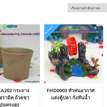
ลดราคา!
A202 กระถาง
FHD0003 หัวพ่นอากาศ
เซรามิค ถ้วยชา
แต่งตู้ปลา กังหันน้ำ
่ปุ่นทรงสูง