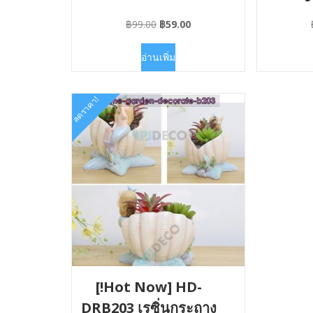
Original
Current
฿
99.00
฿
59.00
price
price
was:
is:
อ่านเพิ่ม
฿99.00.
฿59.00.
ลดราคา!
[!Hot Now] HD-
DRB203 เรซิ่นกระถาง