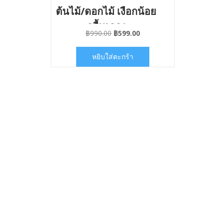
ต้นไม้/ดอกไม้ เงือกน้อย
ครื้นเครง
Original
Current
฿
990.00
฿
599.00
price
price
was:
is:
หยิบใส่ตะกร้า
฿990.00.
฿599.00.