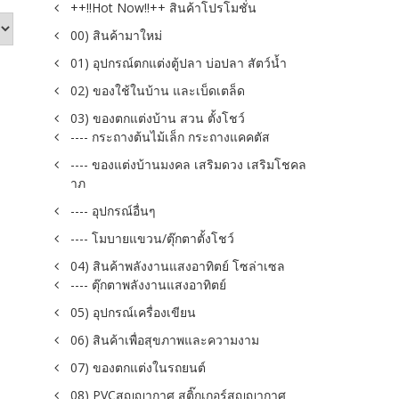
++!!Hot Now!!++ สินค้าโปรโมชั่น
00) สินค้ามาใหม่
01) อุปกรณ์ตกแต่งตู้ปลา บ่อปลา สัตว์น้ำ
02) ของใช้ในบ้าน และเบ็ดเตล็ด
03) ของตกแต่งบ้าน สวน ตั้งโชว์
---- กระถางต้นไม้เล็ก กระถางแคคตัส
---- ของแต่งบ้านมงคล เสริมดวง เสริมโชคล
าภ
---- อุปกรณ์อื่นๆ
---- โมบายแขวน/ตุ๊กตาตั้งโชว์
04) สินค้าพลังงานแสงอาทิตย์ โซล่าเซล
---- ตุ๊กตาพลังงานแสงอาทิตย์
05) อุปกรณ์เครื่องเขียน
06) สินค้าเพื่อสุขภาพและความงาม
07) ของตกแต่งในรถยนต์
08) PVCสูญญากาศ สติ๊กเกอร์สูญญากาศ