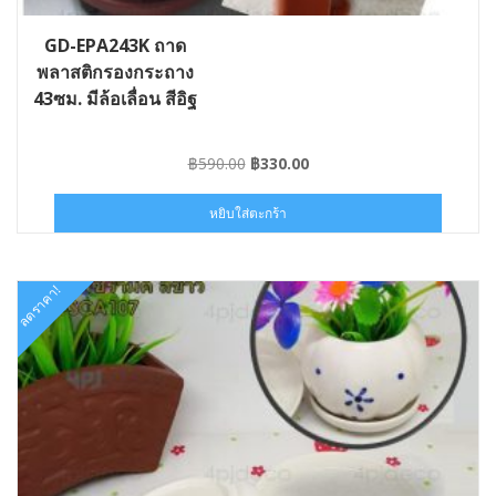
GD-EPA243K ถาด
พลาสติกรองกระถาง
43ซม. มีล้อเลื่อน สีอิฐ
Original
Current
฿
590.00
฿
330.00
price
price
was:
is:
หยิบใส่ตะกร้า
฿590.00.
฿330.00.
ลดราคา!