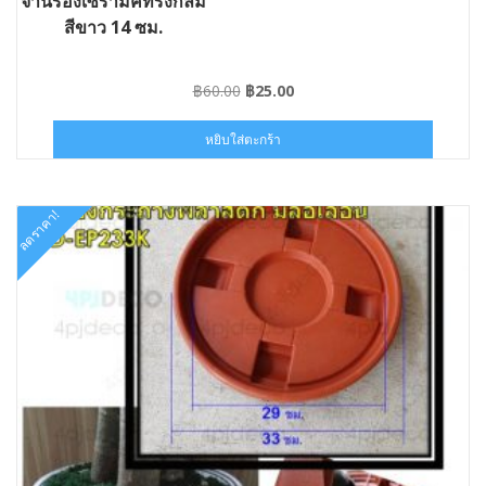
จานรองเซรามิคทรงกลม
สีขาว 14 ซม.
Original
Current
฿
60.00
฿
25.00
price
price
was:
is:
หยิบใส่ตะกร้า
฿60.00.
฿25.00.
ลดราคา!