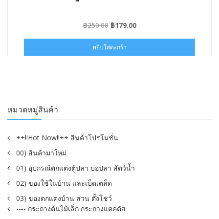
Original
Current
฿
250.00
฿
179.00
price
price
was:
is:
หยิบใส่ตะกร้า
฿250.00.
฿179.00.
หมวดหมู่สินค้า
++!!Hot Now!!++ สินค้าโปรโมชั่น
00) สินค้ามาใหม่
01) อุปกรณ์ตกแต่งตู้ปลา บ่อปลา สัตว์น้ำ
02) ของใช้ในบ้าน และเบ็ดเตล็ด
03) ของตกแต่งบ้าน สวน ตั้งโชว์
---- กระถางต้นไม้เล็ก กระถางแคคตัส