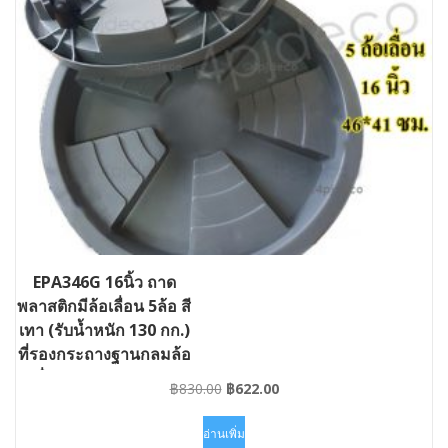
EPA346G 16นิ้ว ถาด
พลาสติกมีล้อเลื่อน 5ล้อ สี
เทา (รับน้ำหนัก 130 กก.)
ที่รองกระถางฐานกลมล้อ
เลื่อน #GD-EPA346G
Original
Current
฿
830.00
฿
622.00
price
price
was:
is:
อ่านเพิ่ม