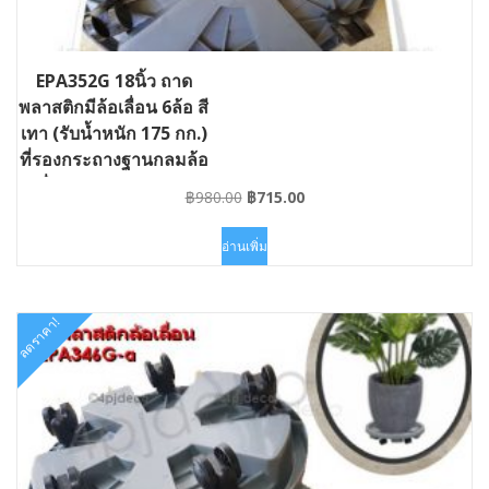
EPA352G 18นิ้ว ถาด
พลาสติกมีล้อเลื่อน 6ล้อ สี
เทา (รับน้ำหนัก 175 กก.)
ที่รองกระถางฐานกลมล้อ
เลื่อน #GD-EPA352G
Original
Current
฿
980.00
฿
715.00
price
price
was:
is:
อ่านเพิ่ม
฿980.00.
฿715.00.
ลดราคา!