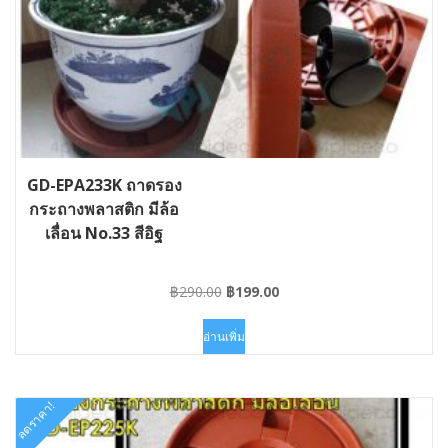
GD-EPA233K ถาดรอง
กระถางพลาสติก มีล้อ
เลื่อน No.33 สีอิฐ
Original
Current
฿
290.00
฿
199.00
price
price
was:
is:
อ่านเพิ่ม
฿290.00.
฿199.00.
ลดราคา!