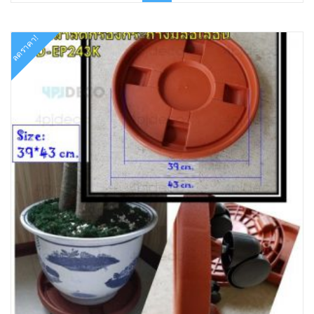
฿830.00.
฿622.00.
ลดราคา!