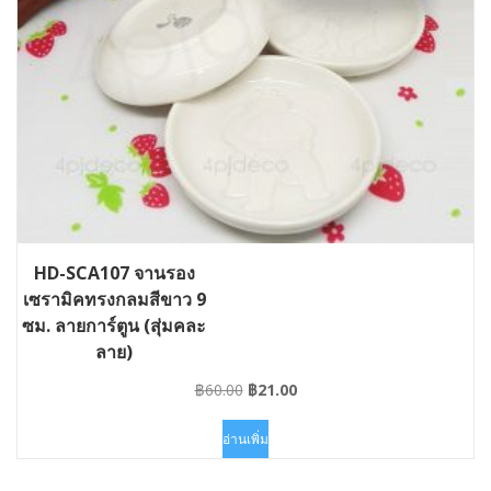
HD-SCA107 จานรอง
เซรามิคทรงกลมสีขาว 9
ซม. ลายการ์ตูน (สุ่มคละ
ลาย)
Original
Current
฿
60.00
฿
21.00
price
price
was:
is:
อ่านเพิ่ม
฿60.00.
฿21.00.