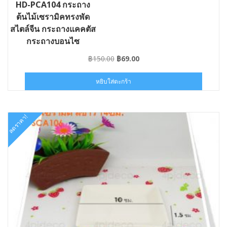
HD-PCA104 กระถาง
ต้นไม้เซรามิคทรงพัด
สไตล์จีน กระถางแคคตัส
กระถางบอนไซ
Original
Current
฿
150.00
฿
69.00
price
price
was:
is:
หยิบใส่ตะกร้า
฿150.00.
฿69.00.
ลดราคา!