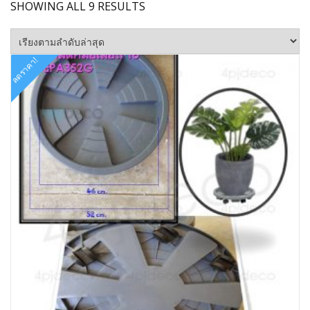
SORTED
SHOWING ALL 9 RESULTS
BY
LATEST
ลดราคา!