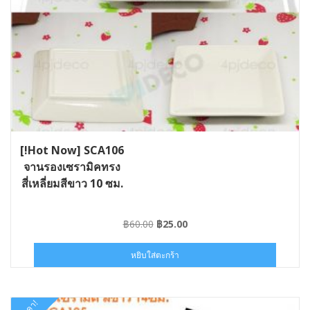
[!Hot Now] SCA106
จานรองเซรามิคทรง
สี่เหลี่ยมสีขาว 10 ซม.
Original
Current
฿
60.00
฿
25.00
price
price
was:
is:
หยิบใส่ตะกร้า
฿60.00.
฿25.00.