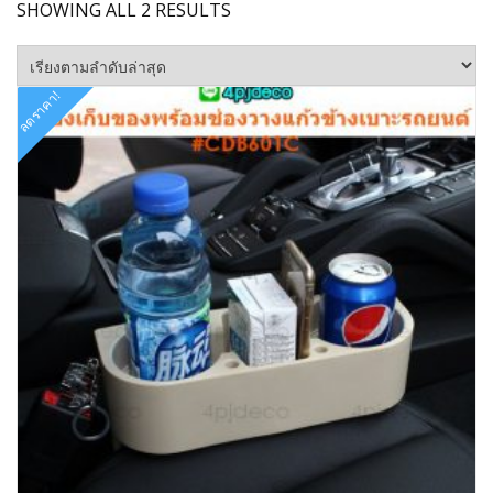
SORTED
SHOWING ALL 2 RESULTS
BY
LATEST
ลดราคา!