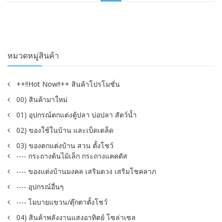
฿180.00.
฿92.00.
หมวดหมู่สินค้า
++!!Hot Now!!++ สินค้าโปรโมชั่น
00) สินค้ามาใหม่
01) อุปกรณ์ตกแต่งตู้ปลา บ่อปลา สัตว์น้ำ
02) ของใช้ในบ้าน และเบ็ดเตล็ด
03) ของตกแต่งบ้าน สวน ตั้งโชว์
---- กระถางต้นไม้เล็ก กระถางแคคตัส
---- ของแต่งบ้านมงคล เสริมดวง เสริมโชคลาภ
---- อุปกรณ์อื่นๆ
---- โมบายแขวน/ตุ๊กตาตั้งโชว์
04) สินค้าพลังงานแสงอาทิตย์ โซล่าเซล