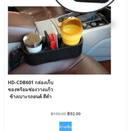
HD-CDB601 กล่องเก็บ
ของพร้อมช่องวางแก้ว
ข้างเบาะรถยนต์ สีดำ
Original
Current
฿
180.00
฿
92.00
price
price
was:
is:
อ่านเพิ่ม