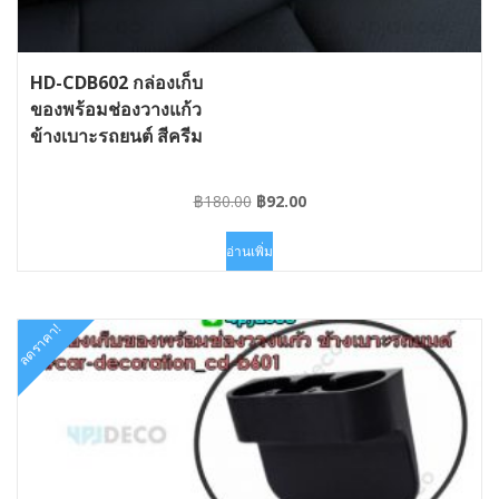
HD-CDB602 กล่องเก็บ
ของพร้อมช่องวางแก้ว
ข้างเบาะรถยนต์ สีครีม
Original
Current
฿
180.00
฿
92.00
price
price
was:
is:
อ่านเพิ่ม
฿180.00.
฿92.00.
ลดราคา!