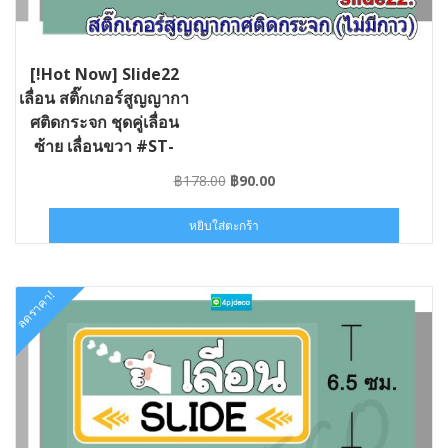
[!Hot Now] Slide22
เลื่อน สติ๊กเกอร์สูญญากา
ศติดกระจก ชุดคู่เลื่อน
ซ้าย เลื่อนขวา #ST-
SLIDE22-013006
Original
Current
฿
178.00
฿
90.00
price
price
was:
is:
หยิบใส่ตะกร้า
฿178.00.
฿90.00.
ลดราคา!