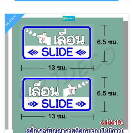
฿178.00.
฿90.00.
ลดราคา!