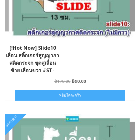
[!Hot Now] Slide10
เลื่อน สติ๊กเกอร์สูญญากา
ศติดกระจก ชุดคู่เลื่อน
ซ้าย เลื่อนขวา #ST-
SLIDE10-013006
Original
Current
฿
178.00
฿
90.00
price
price
was:
is:
หยิบใส่ตะกร้า
฿178.00.
฿90.00.
ลดราคา!