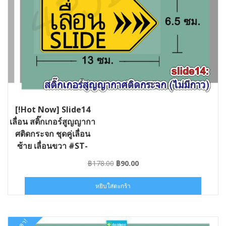
[!Hot Now] Slide14
เลื่อน สติ๊กเกอร์สูญญากา
ศติดกระจก ชุดคู่เลื่อน
ซ้าย เลื่อนขวา #ST-
SLIDE14-013006
Original
Current
฿
178.00
฿
90.00
price
price
was:
is:
หยิบใส่ตะกร้า
฿178.00.
฿90.00.