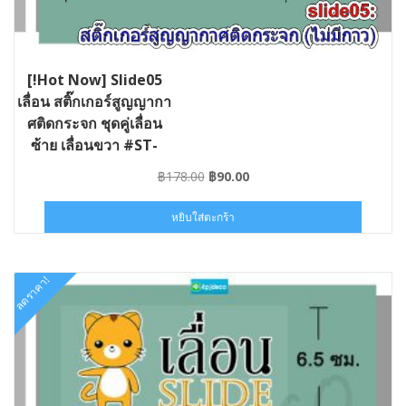
[!Hot Now] Slide05
เลื่อน สติ๊กเกอร์สูญญากา
ศติดกระจก ชุดคู่เลื่อน
ซ้าย เลื่อนขวา #ST-
SLIDE05-013006
Original
Current
฿
178.00
฿
90.00
price
price
was:
is:
หยิบใส่ตะกร้า
฿178.00.
฿90.00.
ลดราคา!