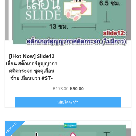
[!Hot Now] Slide12
เลื่อน สติ๊กเกอร์สูญญากา
ศติดกระจก ชุดคู่เลื่อน
ซ้าย เลื่อนขวา #ST-
SLIDE12-013006
Original
Current
฿
178.00
฿
90.00
price
price
was:
is:
หยิบใส่ตะกร้า
฿178.00.
฿90.00.
ลดราคา!