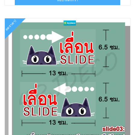
฿178.00.
฿90.00.
ลดราคา!