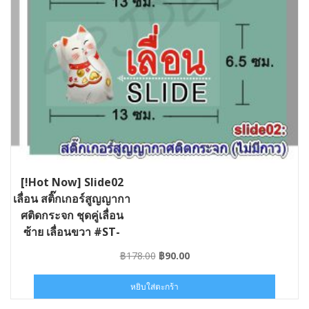
[!Hot Now] Slide02
เลื่อน สติ๊กเกอร์สูญญากา
ศติดกระจก ชุดคู่เลื่อน
ซ้าย เลื่อนขวา #ST-
SLIDE02-013006
Original
Current
฿
178.00
฿
90.00
price
price
was:
is:
หยิบใส่ตะกร้า
฿178.00.
฿90.00.