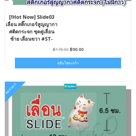
[!Hot Now] Slide03
เลื่อน สติ๊กเกอร์สูญญากา
ศติดกระจก ชุดคู่เลื่อน
ซ้าย เลื่อนขวา #ST-
SLIDE03-013006
Original
Current
฿
178.00
฿
90.00
price
price
was:
is:
หยิบใส่ตะกร้า
฿178.00.
฿90.00.
ลดราคา!