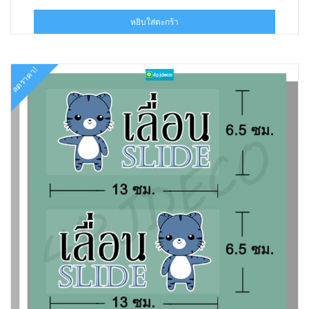
price
price
was:
is:
หยิบใส่ตะกร้า
฿178.00.
฿90.00.
ลดราคา!