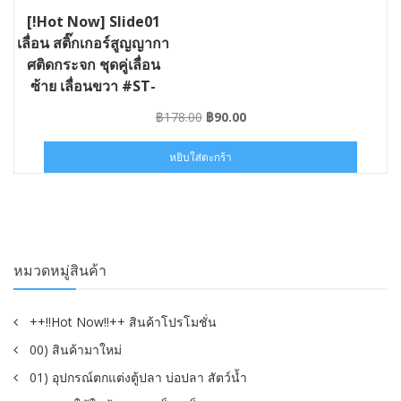
[!Hot Now] Slide01
เลื่อน สติ๊กเกอร์สูญญากา
ศติดกระจก ชุดคู่เลื่อน
ซ้าย เลื่อนขวา #ST-
SLIDE01-013006
Original
Current
฿
178.00
฿
90.00
price
price
was:
is:
หยิบใส่ตะกร้า
฿178.00.
฿90.00.
หมวดหมู่สินค้า
++!!Hot Now!!++ สินค้าโปรโมชั่น
00) สินค้ามาใหม่
01) อุปกรณ์ตกแต่งตู้ปลา บ่อปลา สัตว์น้ำ