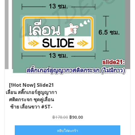
[!Hot Now] Slide21
เลื่อน สติ๊กเกอร์สูญญากา
ศติดกระจก ชุดคู่เลื่อน
ซ้าย เลื่อนขวา #ST-
SLIDE21-013006
Original
Current
฿
178.00
฿
90.00
price
price
was:
is:
หยิบใส่ตะกร้า