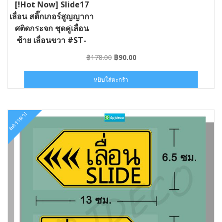
[!Hot Now] Slide17
เลื่อน สติ๊กเกอร์สูญญากา
ศติดกระจก ชุดคู่เลื่อน
ซ้าย เลื่อนขวา #ST-
SLIDE17-013006
Original
Current
฿
178.00
฿
90.00
price
price
was:
is:
หยิบใส่ตะกร้า
฿178.00.
฿90.00.
ลดราคา!