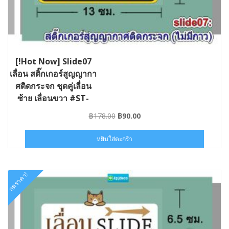
[!Hot Now] Slide07
เลื่อน สติ๊กเกอร์สูญญากา
ศติดกระจก ชุดคู่เลื่อน
ซ้าย เลื่อนขวา #ST-
SLIDE07-013006
Original
Current
฿
178.00
฿
90.00
price
price
was:
is:
หยิบใส่ตะกร้า
฿178.00.
฿90.00.
ลดราคา!