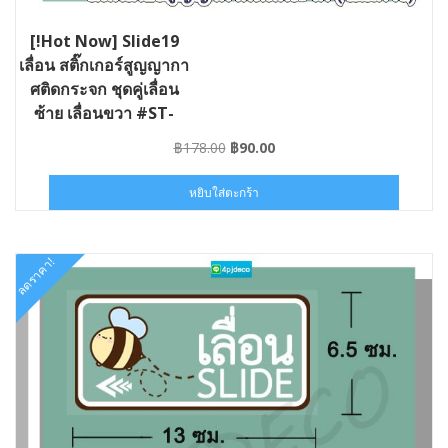
[!Hot Now] Slide19
เลื่อน สติ๊กเกอร์สูญญากา
ศติดกระจก ชุดคู่เลื่อน
ซ้าย เลื่อนขวา #ST-
SLIDE19-013006
Original
Current
฿
178.00
฿
90.00
price
price
was:
is:
หยิบใส่ตะกร้า
฿178.00.
฿90.00.
ลดราคา!