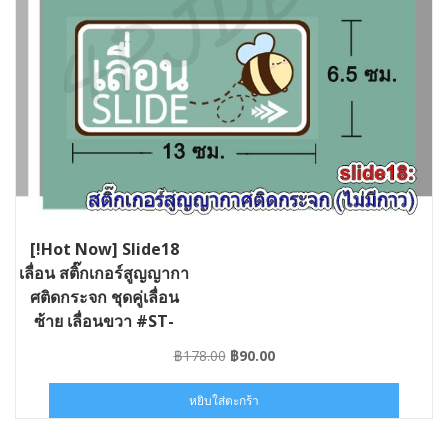
[!Hot Now] Slide18
เลื่อน สติ๊กเกอร์สูญญากา
ศติดกระจก ชุดคู่เลื่อน
ซ้าย เลื่อนขวา #ST-
SLIDE18-013006
Original
Current
฿
178.00
฿
90.00
price
price
was:
is:
หยิบใส่ตะกร้า
฿178.00.
฿90.00.