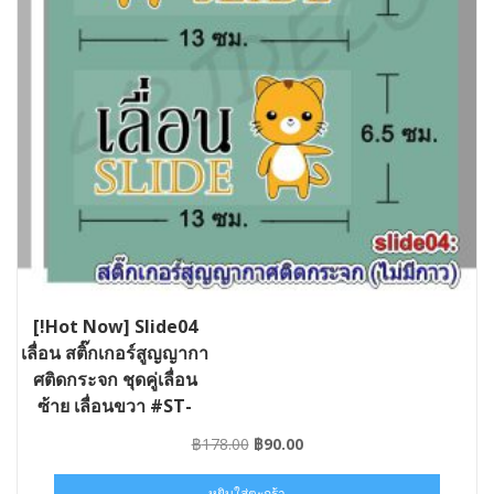
[!Hot Now] Slide04
เลื่อน สติ๊กเกอร์สูญญากา
ศติดกระจก ชุดคู่เลื่อน
ซ้าย เลื่อนขวา #ST-
SLIDE04-013006
Original
Current
฿
178.00
฿
90.00
price
price
was:
is:
หยิบใส่ตะกร้า