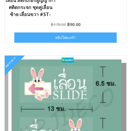
เลื่อน สติ๊กเกอร์สูญญากา
ศติดกระจก ชุดคู่เลื่อน
ซ้าย เลื่อนขวา #ST-
SLIDE13-013006
Original
Current
฿
178.00
฿
90.00
price
price
was:
is:
หยิบใส่ตะกร้า
฿178.00.
฿90.00.
ลดราคา!