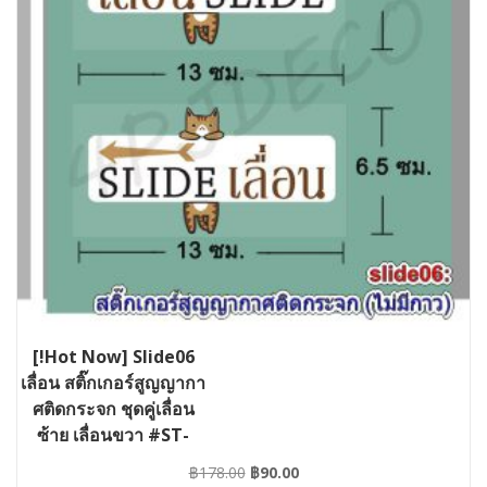
[!Hot Now] Slide06
เลื่อน สติ๊กเกอร์สูญญากา
ศติดกระจก ชุดคู่เลื่อน
ซ้าย เลื่อนขวา #ST-
SLIDE06-013006
Original
Current
฿
178.00
฿
90.00