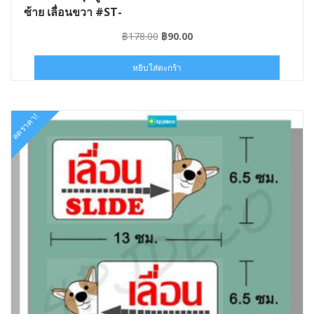
ซ้าย เลื่อนขวา #ST-
SLIDE11-013006
Original
Current
฿
178.00
฿
90.00
price
price
was:
is:
หยิบใส่ตะกร้า
฿178.00.
฿90.00.
ลดราคา!