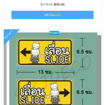
SLIDE09-013006
Original
Current
฿
178.00
฿
90.00
price
price
was:
is:
หยิบใส่ตะกร้า
฿178.00.
฿90.00.
ลดราคา!