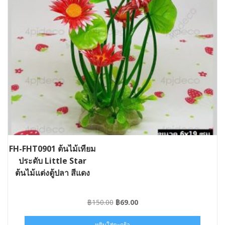
FH-FHT0901 ต้นไม้เทียม
ประดับ Little Star
ต้นไม้แต่งตู้ปลา สีแดง
Original
Current
฿
150.00
฿
69.00
price
price
was:
is:
หยิบใส่ตะกร้า