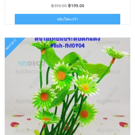
Original
Current
฿
350.00
฿
199.00
price
price
was:
is:
หยิบใส่ตะกร้า
฿350.00.
฿199.00.
ลดราคา!