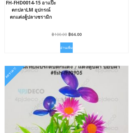
FH-FHD0014-15 อาแป๊ะ
ตกปลาLM อุปกรณ์
ตกแต่งตู้ปลาเซรามิก
Original
Current
฿
100.00
฿
64.00
price
price
was:
is:
อ่านเพิ่ม
฿100.00.
฿64.00.
ลดราคา!