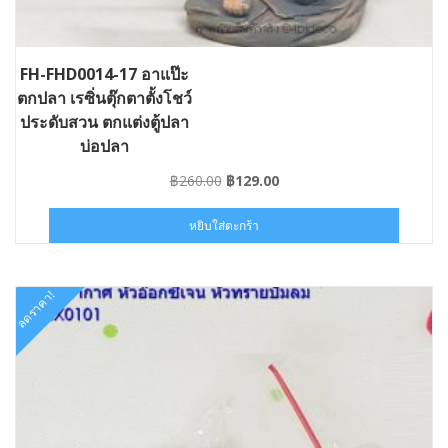
FH-FHD0014-17 อาแป๊ะ
ตกปลา เรซิ่นตุ๊กตาตั้งโชว์
ประดับสวน ตกแต่งตู้ปลา
บ่อปลา
Original
Current
฿
260.00
฿
129.00
price
price
was:
is:
หยิบใส่ตะกร้า
฿260.00.
฿129.00.
ลดราคา!