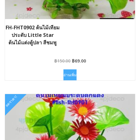
FH-FHT0902 ต้นไม้เทียม
ประดับ Little Star
ต้นไม้แต่งตู้ปลา สีชมพู
Original
Current
฿
150.00
฿
69.00
price
price
was:
is:
อ่านเพิ่ม
฿150.00.
฿69.00.
ลดราคา!