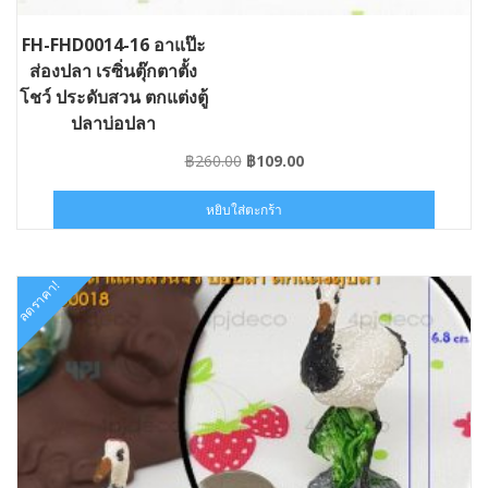
FH-FHD0014-16 อาแป๊ะ
ส่องปลา เรซิ่นตุ๊กตาตั้ง
โชว์ ประดับสวน ตกแต่งตู้
ปลาบ่อปลา
Original
Current
฿
260.00
฿
109.00
price
price
was:
is:
หยิบใส่ตะกร้า
฿260.00.
฿109.00.
ลดราคา!