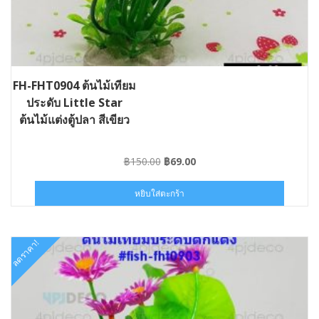
FH-FHT0904 ต้นไม้เทียม
ประดับ Little Star
ต้นไม้แต่งตู้ปลา สีเขียว
Original
Current
฿
150.00
฿
69.00
price
price
was:
is:
หยิบใส่ตะกร้า
฿150.00.
฿69.00.
ลดราคา!