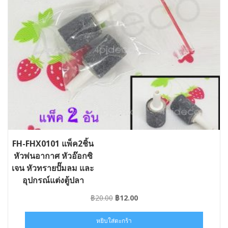
FH-FHX0101 แพ็ค2ชิ้น
หัวพ่นอากาศ หัวอ๊อกซิ
เจน หัวทรายปั๊มลม และ
อุปกรณ์แต่งตู้ปลา
Original
Current
฿
20.00
฿
12.00
price
price
was:
is:
หยิบใส่ตะกร้า