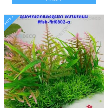
฿150.00.
฿69.00.
ลดราคา!