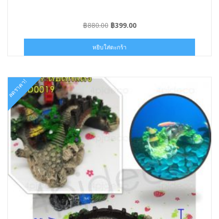
Original
Current
฿
880.00
฿
399.00
price
price
was:
is:
หยิบใส่ตะกร้า
฿880.00.
฿399.00.
ลดราคา!