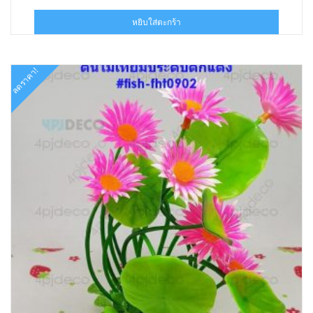
price
price
was:
is:
หยิบใส่ตะกร้า
฿150.00.
฿69.00.
ลดราคา!