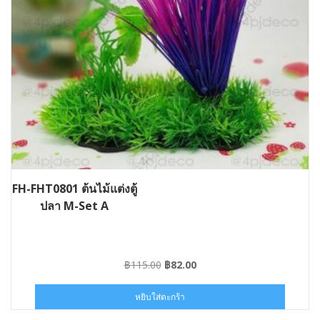
FH-FHT0801 ต้นไม้แต่งตู้
ปลา M-Set A
Original
Current
฿
115.00
฿
82.00
price
price
was:
is:
หยิบใส่ตะกร้า
฿115.00.
฿82.00.