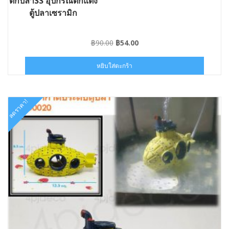
ตกปลาSS อุปกรณ์ตกแต่ง
ตู้ปลาเซรามิก
Original
Current
฿
90.00
฿
54.00
price
price
was:
is:
หยิบใส่ตะกร้า
฿90.00.
฿54.00.
ลดราคา!