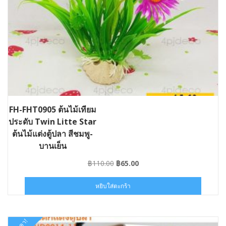
FH-FHT0905 ต้นไม้เทียม
ประดับ Twin Litte Star
ต้นไม้แต่งตู้ปลา สีชมพู-
บานเย็น
Original
Current
฿
110.00
฿
65.00
price
price
was:
is:
หยิบใส่ตะกร้า
฿110.00.
฿65.00.