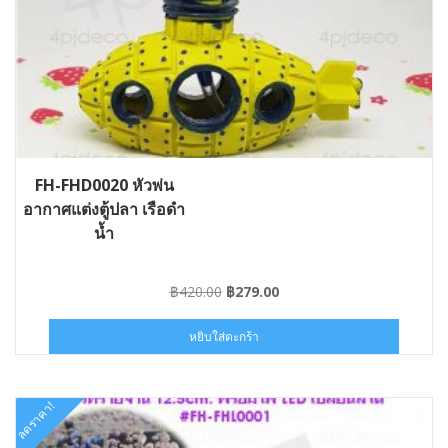
FH-FHD0020 หัวพ่น
อากาศแต่งตู้ปลา เรือดำ
น้ำ
Original
Current
฿
420.00
฿
279.00
price
price
was:
is:
หยิบใส่ตะกร้า
฿420.00.
฿279.00.
ลดราคา!