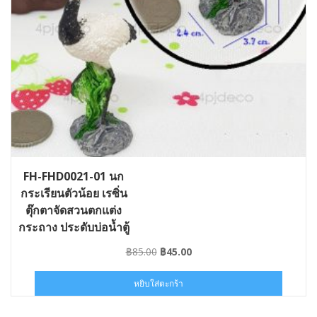
FH-FHD0021-01 นก
กระเรียนตัวน้อย เรซิ่น
ตุ๊กตาจัดสวนตกแต่ง
กระถาง ประดับบ่อน้ำตู้
ปลา
Original
Current
฿
85.00
฿
45.00
price
price
was:
is:
หยิบใส่ตะกร้า
฿85.00.
฿45.00.