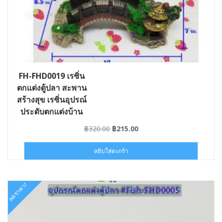
FH-FHD0019 เรซิ่น
ตกแต่งตู้ปลา สะพาน
สร้างสุข เรซิ่นอุปรณ์
ประดับตกแต่งบ้าน
Original
Current
฿
320.00
฿
215.00
price
price
was:
is:
หยิบใส่ตะกร้า
฿320.00.
฿215.00.
ลดราคา!