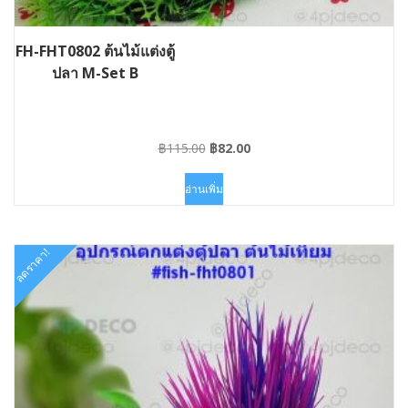
FH-FHT0802 ต้นไม้แต่งตู้
ปลา M-Set B
Original
Current
฿
115.00
฿
82.00
price
price
was:
is:
อ่านเพิ่ม
฿115.00.
฿82.00.
ลดราคา!