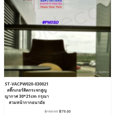
ST-VACPW020-030021
สติ๊กเกอร์ติดกระจกสูญ
ญากาศ 30*21cm กรุณา
สวมหน้ากากอนามัย
Mask20
Original
Current
฿
160.00
฿
79.00