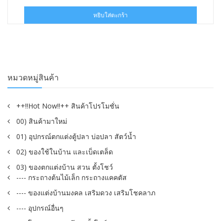
price
price
was:
is:
หยิบใส่ตะกร้า
฿160.00.
฿79.00.
หมวดหมู่สินค้า
++!!Hot Now!!++ สินค้าโปรโมชั่น
00) สินค้ามาใหม่
01) อุปกรณ์ตกแต่งตู้ปลา บ่อปลา สัตว์น้ำ
02) ของใช้ในบ้าน และเบ็ดเตล็ด
03) ของตกแต่งบ้าน สวน ตั้งโชว์
---- กระถางต้นไม้เล็ก กระถางแคคตัส
---- ของแต่งบ้านมงคล เสริมดวง เสริมโชคลาภ
---- อุปกรณ์อื่นๆ