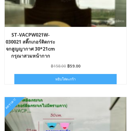
ST-VACPW021W-
030021 สติ๊กเกอร์ติดกระ
จกสูญญากาศ 30*21cm
กรุณาสวมหน้ากาก
อนามัย Mask21W
Original
Current
฿
158.00
฿
59.00
price
price
was:
is:
หยิบใส่ตะกร้า
฿158.00.
฿59.00.
ลดราคา!