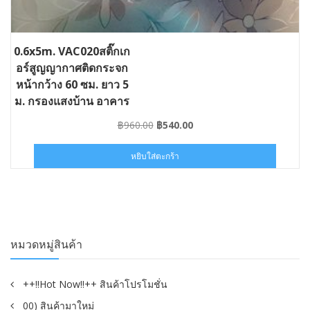
0.6x5m. VAC020สติ๊กเก
อร์สูญญากาศติดกระจก
หน้ากว้าง 60 ซม. ยาว 5
ม. กรองแสงบ้าน อาคาร
สำนักงาน #ST-VAC020-
Original
Current
฿
960.00
฿
540.00
060×05
price
price
was:
is:
หยิบใส่ตะกร้า
฿960.00.
฿540.00.
หมวดหมู่สินค้า
++!!Hot Now!!++ สินค้าโปรโมชั่น
00) สินค้ามาใหม่