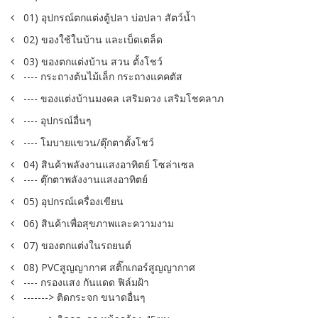
01) อุปกรณ์ตกแต่งตู้ปลา บ่อปลา สัตว์น้ำ
02) ของใช้ในบ้าน และเบ็ดเตล็ด
03) ของตกแต่งบ้าน สวน ตั้งโชว์
---- กระถางต้นไม้เล็ก กระถางแคคตัส
---- ของแต่งบ้านมงคล เสริมดวง เสริมโชคลาภ
---- อุปกรณ์อื่นๆ
---- โมบายแขวน/ตุ๊กตาตั้งโชว์
04) สินค้าพลังงานแสงอาทิตย์ โซล่าเซล
---- ตุ๊กตาพลังงานแสงอาทิตย์
05) อุปกรณ์เครื่องเขียน
06) สินค้าเพื่อสุขภาพและความงาม
07) ของตกแต่งในรถยนต์
08) PVCสูญญากาศ สติ๊กเกอร์สูญญากาศ
---- กรองแสง กันแดด ฟิล์มฝ้า
-------> ติดกระจก ขนาดอื่นๆ