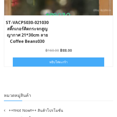
ST-VACPS030-021030
สติ๊กเกอร์ติดกระจกสูญ
ญากาศ 21*30cm ลาย
Coffee Beans030
Original
Current
฿
160.00
฿
88.00
price
price
was:
is:
หยิบใส่ตะกร้า
฿160.00.
฿88.00.
หมวดหมู่สินค้า
++!!Hot Now!!++ สินค้าโปรโมชั่น