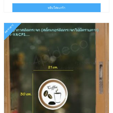
price
price
was:
is:
หยิบใส่ตะกร้า
฿160.00.
฿88.00.
ลดราคา!