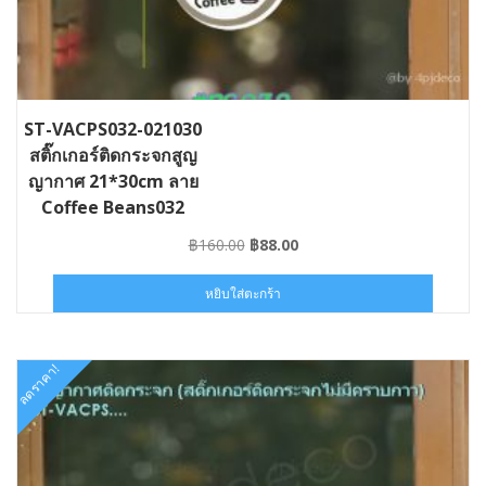
ST-VACPS032-021030
สติ๊กเกอร์ติดกระจกสูญ
ญากาศ 21*30cm ลาย
Coffee Beans032
Original
Current
฿
160.00
฿
88.00
price
price
was:
is:
หยิบใส่ตะกร้า
฿160.00.
฿88.00.
ลดราคา!