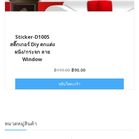
Sticker-D1005
สติ๊กเกอร์ Diy ตกแต่ง
ผนัง/กระจก ลาย
Window
Original
Current
฿
199.00
฿
90.00
price
price
was:
is:
หยิบใส่ตะกร้า
฿199.00.
฿90.00.
หมวดหมู่สินค้า