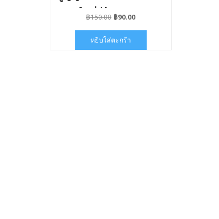
And House
Original
Current
฿
150.00
฿
90.00
price
price
was:
is:
หยิบใส่ตะกร้า
฿150.00.
฿90.00.