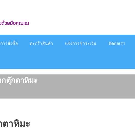
ารสั่งซื้อ
ตะกร้าสินค้า
แจ้งการชำระเงิน
ติดต่อเรา
จกตุ๊กตาหิมะ
๊กตาหิมะ