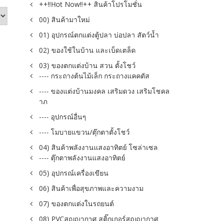
++!!Hot Now!!++ สินค้าโปรโมชั่น
00) สินค้ามาใหม่
01) อุปกรณ์ตกแต่งตู้ปลา บ่อปลา สัตว์น้ำ
02) ของใช้ในบ้าน และเบ็ดเตล็ด
03) ของตกแต่งบ้าน สวน ตั้งโชว์
---- กระถางต้นไม้เล็ก กระถางแคคตัส
---- ของแต่งบ้านมงคล เสริมดวง เสริมโชคล
าภ
---- อุปกรณ์อื่นๆ
---- โมบายแขวน/ตุ๊กตาตั้งโชว์
04) สินค้าพลังงานแสงอาทิตย์ โซล่าเซล
---- ตุ๊กตาพลังงานแสงอาทิตย์
05) อุปกรณ์เครื่องเขียน
06) สินค้าเพื่อสุขภาพและความงาม
07) ของตกแต่งในรถยนต์
08) PVCสูญญากาศ สติ๊กเกอร์สูญญากาศ