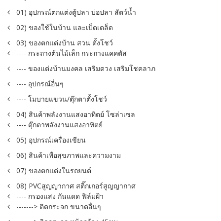
01) อุปกรณ์ตกแต่งตู้ปลา บ่อปลา สัตว์น้ำ
02) ของใช้ในบ้าน และเบ็ดเตล็ด
03) ของตกแต่งบ้าน สวน ตั้งโชว์
---- กระถางต้นไม้เล็ก กระถางแคคตัส
---- ของแต่งบ้านมงคล เสริมดวง เสริมโชคลาภ
---- อุปกรณ์อื่นๆ
---- โมบายแขวน/ตุ๊กตาตั้งโชว์
04) สินค้าพลังงานแสงอาทิตย์ โซล่าเซล
---- ตุ๊กตาพลังงานแสงอาทิตย์
05) อุปกรณ์เครื่องเขียน
06) สินค้าเพื่อสุขภาพและความงาม
07) ของตกแต่งในรถยนต์
08) PVCสูญญากาศ สติ๊กเกอร์สูญญากาศ
---- กรองแสง กันแดด ฟิล์มฝ้า
-------> ติดกระจก ขนาดอื่นๆ