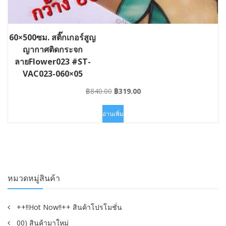
60×500ซม. สติ๊กเกอร์สูญ
ญากาศติดกระจก
ลายFlower023 #ST-
VAC023-060×05
Original
Current
฿
840.00
฿
319.00
price
price
was:
is:
อ่านเพิ่ม
฿840.00.
฿319.00.
หมวดหมู่สินค้า
++!!Hot Now!!++ สินค้าโปรโมชั่น
00) สินค้ามาใหม่