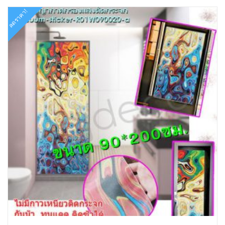
ลดราคา!