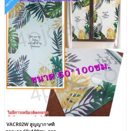
ลดราคา!
VACR02W สูญญากาศติ