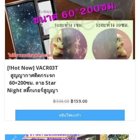
[!Hot Now] VACR03T
สูญญากาศติดกระจก
60×200ซม. ลาย Star
Night สติ๊กเกอร์สูญญา
กาศติดกระจกกรองแสง
Original
Current
฿
336.00
฿
159.00
#ST-VACR03T060020
price
price
was:
is:
หยิบใส่ตะกร้า
฿336.00.
฿159.00.