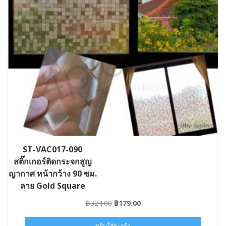
ST-VAC017-090
สติ๊กเกอร์ติดกระจกสูญ
ญากาศ หน้ากว้าง 90 ซม.
ลาย Gold Square
Original
Current
฿
324.00
฿
179.00
price
price
was:
is:
หยิบใส่ตะกร้า