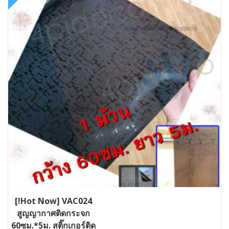
[!Hot Now] VAC024
สูญญากาศติดกระจก
60ซม.*5ม. สติ๊กเกอร์ติด