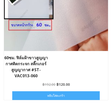
60ซม. ฟิล์มฝ้าขาวสูญญา
กาศติดกระจก สติ๊กเกอร์
สูญญากาศ #ST-
VAC013-060
Original
Current
฿
192.00
฿
120.00
price
price
was:
is:
หยิบใส่ตะกร้า
฿192.00.
฿120.00.