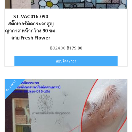
ST-VAC016-090
สติ๊กเกอร์ติดกระจกสูญ
ญากาศ หน้ากว้าง 90 ซม.
ลาย Fresh Flower
Original
Current
฿
324.00
฿
179.00
price
price
was:
is:
หยิบใส่ตะกร้า
฿324.00.
฿179.00.
ลดราคา!