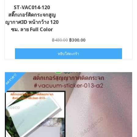
ST-VAC014-120
สติ๊กเกอร์ติดกระจกสูญ
ญากาศ3D หน้ากว้าง 120
ซม. ลาย Full Color
Original
Current
฿
480.00
฿
300.00
price
price
was:
is:
หยิบใส่ตะกร้า
฿480.00.
฿300.00.
ลดราคา!