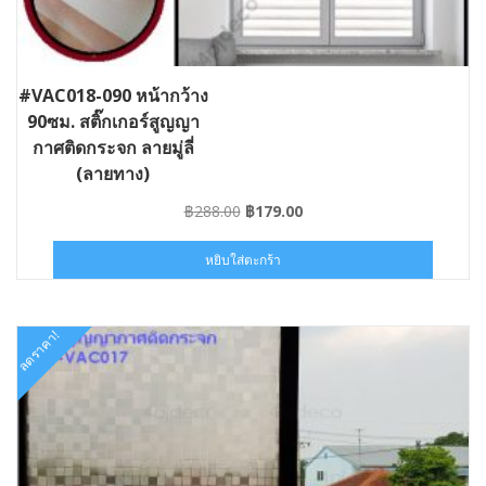
#VAC018-090 หน้ากว้าง
90ซม. สติ๊กเกอร์สูญญา
กาศติดกระจก ลายมู่ลี่
(ลายทาง)
Original
Current
฿
288.00
฿
179.00
price
price
was:
is:
หยิบใส่ตะกร้า
฿288.00.
฿179.00.
ลดราคา!