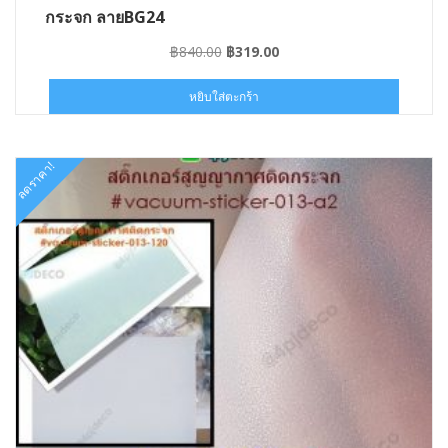
กระจก ลายBG24
#STVAC024060x05
Original
Current
฿
840.00
฿
319.00
price
price
was:
is:
หยิบใส่ตะกร้า
฿840.00.
฿319.00.
ลดราคา!