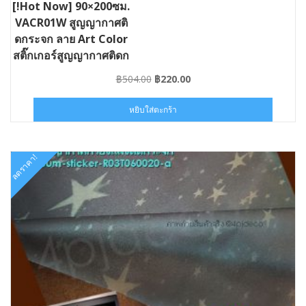
[!Hot Now] 90×200ซม.
VACR01W สูญญากาศติ
ดกระจก ลาย Art Color
สติ๊กเกอร์สูญญากาศติดก
ระจกกรองแสง #ST-
Original
Current
฿
504.00
฿
220.00
VACR01W090020
price
price
was:
is:
หยิบใส่ตะกร้า
฿504.00.
฿220.00.
ลดราคา!