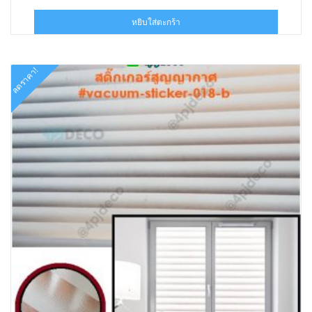
price
price
was:
is:
หยิบใส่ตะกร้า
฿324.00.
฿179.00.
ลดราคา!