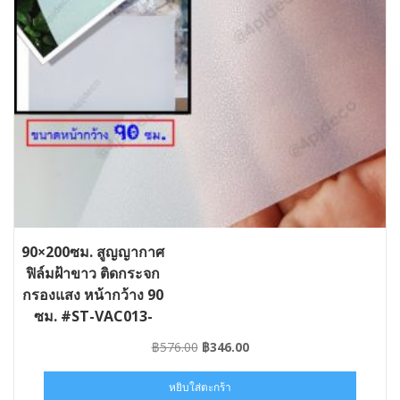
90×200ซม. สูญญากาศ
ฟิล์มฝ้าขาว ติดกระจก
กรองแสง หน้ากว้าง 90
ซม. #ST-VAC013-
090×02
Original
Current
฿
576.00
฿
346.00
price
price
was:
is:
หยิบใส่ตะกร้า