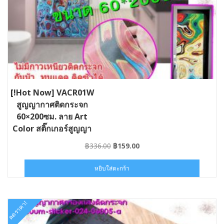
[!Hot Now] VACR01W
สูญญากาศติดกระจก
60×200ซม. ลาย Art
Color สติ๊กเกอร์สูญญา
กาศติดกระจกกรองแสง
Original
Current
฿
336.00
฿
159.00
#ST-VACR01W060020
price
price
was:
is:
หยิบใส่ตะกร้า
฿336.00.
฿159.00.
ลดราคา!