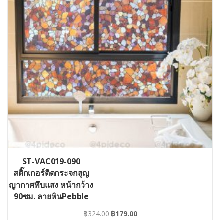
ST-VAC019-090
สติ๊กเกอร์ติดกระจกสูญ
ญากาศทึบแสง หน้ากว้าง
90ซม. ลายหินPebble
Stone
Original
Current
฿
324.00
฿
179.00