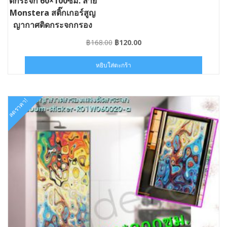
ดกระจก 60×100ซม. ลาย
Monstera สติ๊กเกอร์สูญ
ญากาศติดกระจกกรอง
แสง #ST-
Original
Current
฿
168.00
฿
120.00
VACR02W060010
price
price
was:
is:
หยิบใส่ตะกร้า
฿168.00.
฿120.00.
ลดราคา!