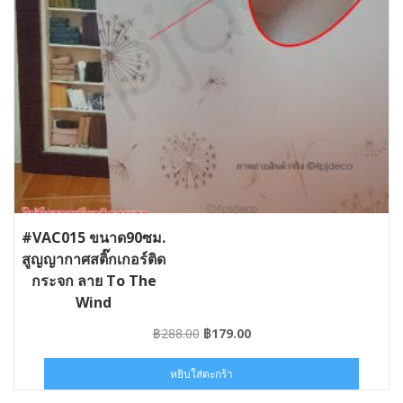
#VAC015 ขนาด90ซม.
สูญญากาศสติ๊กเกอร์ติด
กระจก ลาย To The
Wind
Original
Current
฿
288.00
฿
179.00
price
price
was:
is:
หยิบใส่ตะกร้า
฿288.00.
฿179.00.