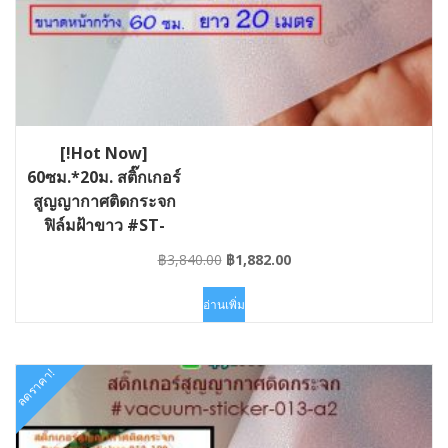
[!Hot Now]
60ซม.*20ม. สติ๊กเกอร์
สูญญากาศติดกระจก
ฟิล์มฝ้าขาว #ST-
VAC013-060×20
Original
Current
฿
3,840.00
฿
1,882.00
price
price
was:
is:
อ่านเพิ่ม
฿3,840.00.
฿1,882.00.
ลดราคา!