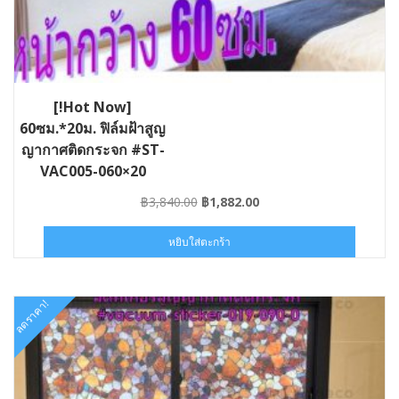
[!Hot Now]
60ซม.*20ม. ฟิล์มฝ้าสูญ
ญากาศติดกระจก #ST-
VAC005-060×20
Original
Current
฿
3,840.00
฿
1,882.00
price
price
was:
is:
หยิบใส่ตะกร้า
฿3,840.00.
฿1,882.00.
ลดราคา!