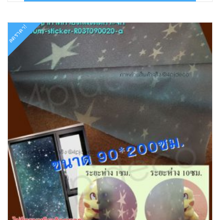
฿576.00.
฿346.00.
ลดราคา!