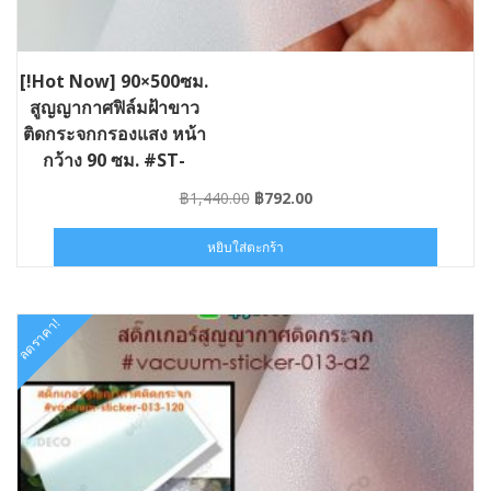
[!Hot Now] 90×500ซม.
สูญญากาศฟิล์มฝ้าขาว
ติดกระจกกรองแสง หน้า
กว้าง 90 ซม. #ST-
VAC013-090×05
Original
Current
฿
1,440.00
฿
792.00
price
price
was:
is:
หยิบใส่ตะกร้า
฿1,440.00.
฿792.00.
ลดราคา!