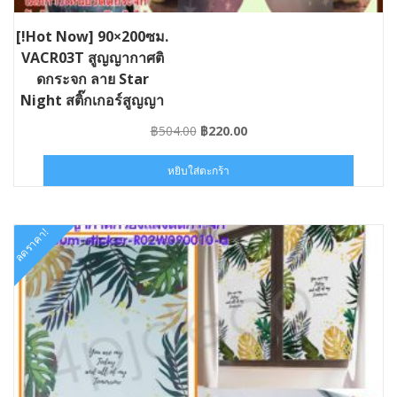
[!Hot Now] 90×200ซม.
VACR03T สูญญากาศติ
ดกระจก ลาย Star
Night สติ๊กเกอร์สูญญา
กาศติดกระจกกรองแสง
Original
Current
฿
504.00
฿
220.00
#ST-VACR03T090020
price
price
was:
is:
หยิบใส่ตะกร้า
฿504.00.
฿220.00.
ลดราคา!