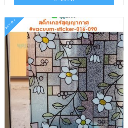
฿324.00.
฿179.00.
ลดราคา!