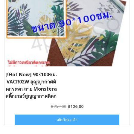
[!Hot Now] 90×100ซม.
VACR02W สูญญากาศติ
ดกระจก ลาย Monstera
สติ๊กเกอร์สูญญากาศติดก
ระจกกรองแสง #ST-
Original
Current
฿
252.00
฿
126.00
VACR02W090010
price
price
was:
is:
หยิบใส่ตะกร้า
฿252.00.
฿126.00.