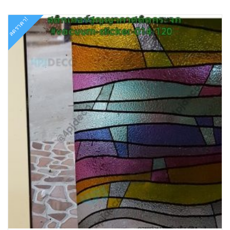
ลดราคา!