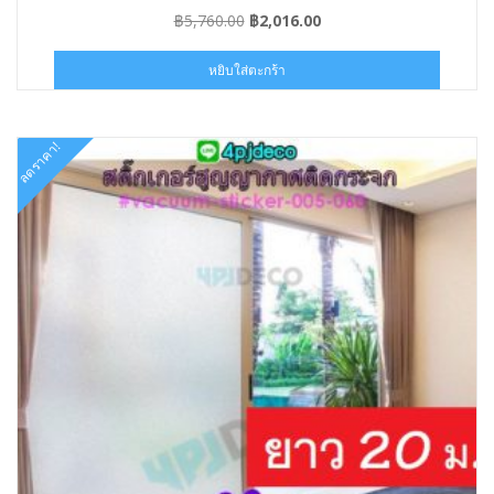
VAC013-090×20
Original
Current
฿
5,760.00
฿
2,016.00
price
price
was:
is:
หยิบใส่ตะกร้า
฿5,760.00.
฿2,016.00.
ลดราคา!