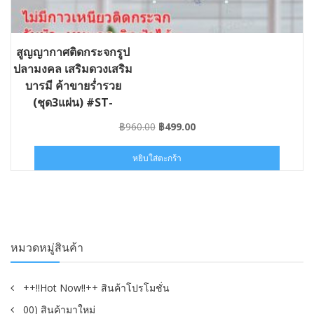
สูญญากาศติดกระจกรูป
ปลามงคล เสริมดวงเสริม
บารมี ค้าขายร่ำรวย
(ชุด3แผ่น) #ST-
VACPA028-030042×3
Original
Current
฿
960.00
฿
499.00
price
price
was:
is:
หยิบใส่ตะกร้า
฿960.00.
฿499.00.
หมวดหมู่สินค้า
++!!Hot Now!!++ สินค้าโปรโมชั่น
00) สินค้ามาใหม่