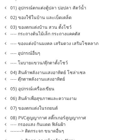
01) อุปกรณ์ตกแต่งตู้ปลา บ่อปลา สัตว์น้ำ
02) ของใช้ในบ้าน และเบ็ดเตล็ด
03) ของตกแต่งบ้าน สวน ตั้งโชว์
---- กระถางต้นไม้เล็ก กระถางแคคตัส
---- ของแต่งบ้านมงคล เสริมดวง เสริมโชคลาภ
---- อุปกรณ์อื่นๆ
---- โมบายแขวน/ตุ๊กตาตั้งโชว์
04) สินค้าพลังงานแสงอาทิตย์ โซล่าเซล
---- ตุ๊กตาพลังงานแสงอาทิตย์
05) อุปกรณ์เครื่องเขียน
06) สินค้าเพื่อสุขภาพและความงาม
07) ของตกแต่งในรถยนต์
08) PVCสูญญากาศ สติ๊กเกอร์สูญญากาศ
---- กรองแสง กันแดด ฟิล์มฝ้า
-------> ติดกระจก ขนาดอื่นๆ