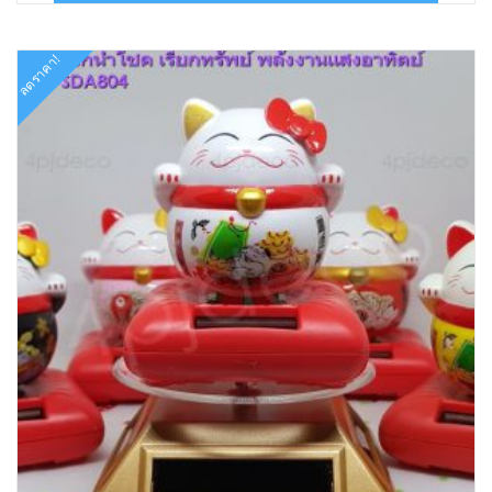
฿420.00.
฿165.00.
ลดราคา!