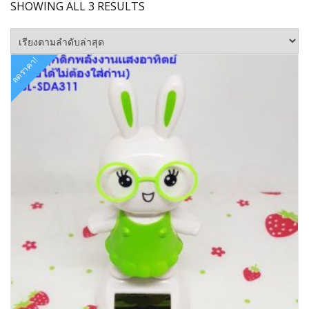
SORTED
SHOWING ALL 3 RESULTS
BY
LATEST
ลดราคา!