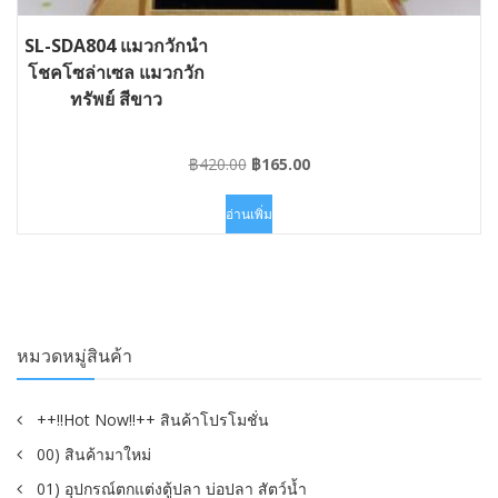
SL-SDA804 แมวกวักนำ
โชคโซล่าเซล แมวกวัก
ทรัพย์ สีขาว
Original
Current
฿
420.00
฿
165.00
price
price
was:
is:
อ่านเพิ่ม
฿420.00.
฿165.00.
หมวดหมู่สินค้า
++!!Hot Now!!++ สินค้าโปรโมชั่น
00) สินค้ามาใหม่
01) อุปกรณ์ตกแต่งตู้ปลา บ่อปลา สัตว์น้ำ