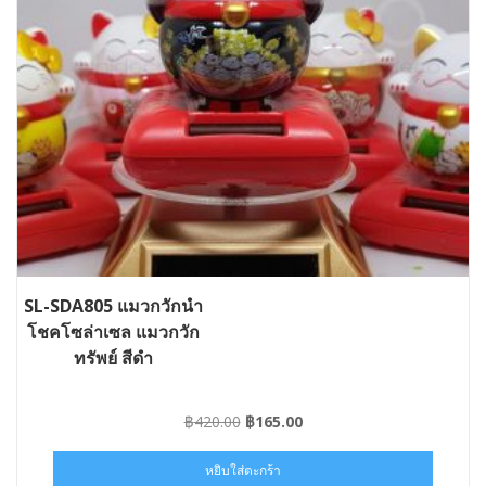
SL-SDA805 แมวกวักนำ
โชคโซล่าเซล แมวกวัก
ทรัพย์ สีดำ
Original
Current
฿
420.00
฿
165.00
price
price
was:
is:
หยิบใส่ตะกร้า