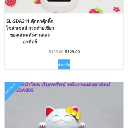
SL-SDA311 ตุ๊กตาดุ๊กดิ๊ก
โซล่าเซลล์ กระต่ายเขียว
ของเล่นพลังงานแสง
อาทิตย์
Original
Current
฿
199.00
฿
129.00
price
price
was:
is:
อ่านเพิ่ม
฿199.00.
฿129.00.
ลดราคา!