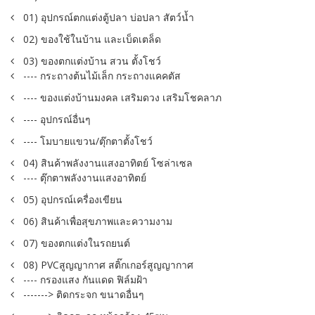
01) อุปกรณ์ตกแต่งตู้ปลา บ่อปลา สัตว์น้ำ
02) ของใช้ในบ้าน และเบ็ดเตล็ด
03) ของตกแต่งบ้าน สวน ตั้งโชว์
---- กระถางต้นไม้เล็ก กระถางแคคตัส
---- ของแต่งบ้านมงคล เสริมดวง เสริมโชคลาภ
---- อุปกรณ์อื่นๆ
---- โมบายแขวน/ตุ๊กตาตั้งโชว์
04) สินค้าพลังงานแสงอาทิตย์ โซล่าเซล
---- ตุ๊กตาพลังงานแสงอาทิตย์
05) อุปกรณ์เครื่องเขียน
06) สินค้าเพื่อสุขภาพและความงาม
07) ของตกแต่งในรถยนต์
08) PVCสูญญากาศ สติ๊กเกอร์สูญญากาศ
---- กรองแสง กันแดด ฟิล์มฝ้า
-------> ติดกระจก ขนาดอื่นๆ