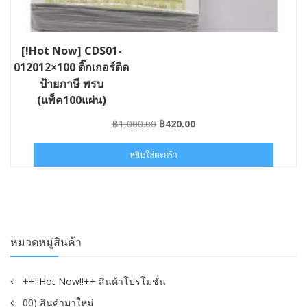
[!Hot Now] CDS01-
012012×100 ติ๊กเกอร์ติด
ป้ายภาษี พรบ
(แพ็ค100แผ่น)
Original
Current
฿
1,000.00
฿
420.00
price
price
was:
is:
หยิบใส่ตะกร้า
฿1,000.00.
฿420.00.
หมวดหมู่สินค้า
++!!Hot Now!!++ สินค้าโปรโมชั่น
00) สินค้ามาใหม่