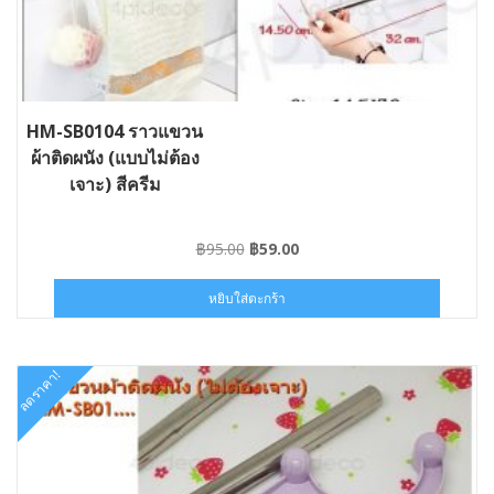
HM-SB0104 ราวแขวน
ผ้าติดผนัง (แบบไม่ต้อง
เจาะ) สีครีม
Original
Current
฿
95.00
฿
59.00
price
price
was:
is:
หยิบใส่ตะกร้า
฿95.00.
฿59.00.
ลดราคา!