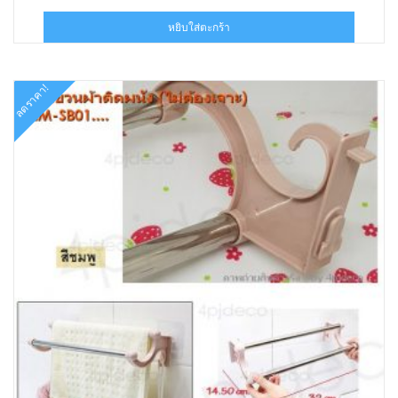
price
price
was:
is:
หยิบใส่ตะกร้า
฿95.00.
฿59.00.
ลดราคา!