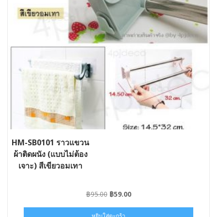
HM-SB0101 ราวแขวน
ผ้าติดผนัง (แบบไม่ต้อง
เจาะ) สีเขียวอมเทา
Original
Current
฿
95.00
฿
59.00
price
price
was:
is:
หยิบใส่ตะกร้า