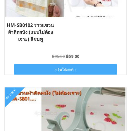
HM-SB0102 ราวแขวน
ผ้าติดผนัง (แบบไม่ต้อง
เจาะ) สีชมพู
Original
Current
฿
95.00
฿
59.00
price
price
was:
is:
หยิบใส่ตะกร้า
฿95.00.
฿59.00.
ลดราคา!