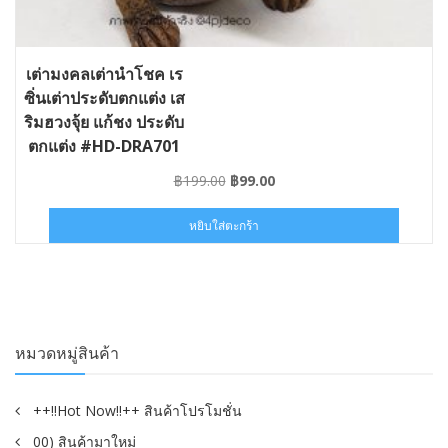
เต่ามงคลเต่านำโชค เร
ซิ่นเต่าประดับตกแต่ง เส
ริมฮวงจุ้ย แก้ชง ประดับ
ตกแต่ง #HD-DRA701
Original
Current
฿
199.00
฿
99.00
price
price
was:
is:
หยิบใส่ตะกร้า
฿199.00.
฿99.00.
หมวดหมู่สินค้า
++!!Hot Now!!++ สินค้าโปรโมชั่น
00) สินค้ามาใหม่