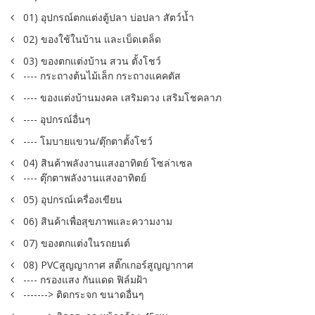
01) อุปกรณ์ตกแต่งตู้ปลา บ่อปลา สัตว์น้ำ
02) ของใช้ในบ้าน และเบ็ดเตล็ด
03) ของตกแต่งบ้าน สวน ตั้งโชว์
---- กระถางต้นไม้เล็ก กระถางแคคตัส
---- ของแต่งบ้านมงคล เสริมดวง เสริมโชคลาภ
---- อุปกรณ์อื่นๆ
---- โมบายแขวน/ตุ๊กตาตั้งโชว์
04) สินค้าพลังงานแสงอาทิตย์ โซล่าเซล
---- ตุ๊กตาพลังงานแสงอาทิตย์
05) อุปกรณ์เครื่องเขียน
06) สินค้าเพื่อสุขภาพและความงาม
07) ของตกแต่งในรถยนต์
08) PVCสูญญากาศ สติ๊กเกอร์สูญญากาศ
---- กรองแสง กันแดด ฟิล์มฝ้า
-------> ติดกระจก ขนาดอื่นๆ