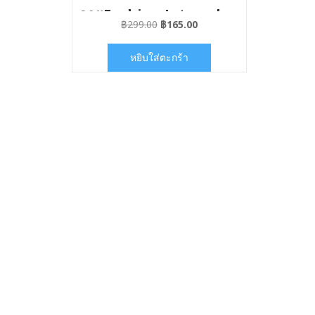
ลายFashion Intrend
Original
Current
฿
299.00
฿
165.00
price
price
was:
is:
หยิบใส่ตะกร้า
฿299.00.
฿165.00.