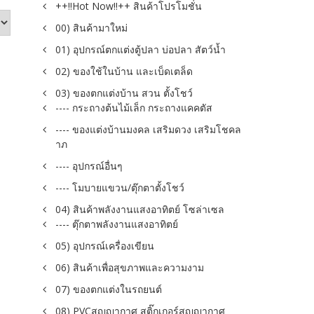
++!!Hot Now!!++ สินค้าโปรโมชั่น
00) สินค้ามาใหม่
01) อุปกรณ์ตกแต่งตู้ปลา บ่อปลา สัตว์น้ำ
02) ของใช้ในบ้าน และเบ็ดเตล็ด
03) ของตกแต่งบ้าน สวน ตั้งโชว์
---- กระถางต้นไม้เล็ก กระถางแคคตัส
---- ของแต่งบ้านมงคล เสริมดวง เสริมโชคล
าภ
---- อุปกรณ์อื่นๆ
---- โมบายแขวน/ตุ๊กตาตั้งโชว์
04) สินค้าพลังงานแสงอาทิตย์ โซล่าเซล
---- ตุ๊กตาพลังงานแสงอาทิตย์
05) อุปกรณ์เครื่องเขียน
06) สินค้าเพื่อสุขภาพและความงาม
07) ของตกแต่งในรถยนต์
08) PVCสูญญากาศ สติ๊กเกอร์สูญญากาศ