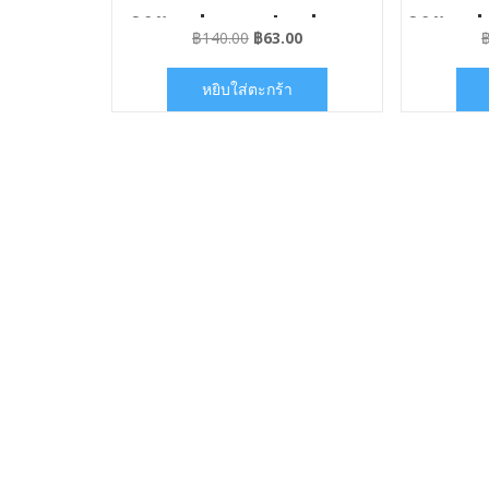
ลายwelcome Lucky
ลายwel
Original
Current
฿
140.00
฿
63.00
Cow สติ๊กเกอร์แบบไม่มี
สติ๊กเก
price
price
was:
is:
กาว
หยิบใส่ตะกร้า
฿140.00.
฿63.00.