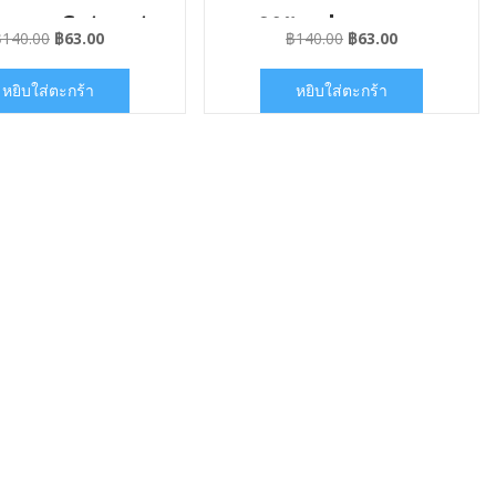
come Cutecat
ลายwelcome
Original
Current
Original
Current
฿
140.00
฿
63.00
฿
140.00
฿
63.00
อร์แบบไม่มีกาว
Luckycat สติ๊กเกอร์แบบ
price
price
price
price
was:
is:
was:
is:
ไม่มีกาว
หยิบใส่ตะกร้า
หยิบใส่ตะกร้า
฿140.00.
฿63.00.
฿140.00.
฿63.00.