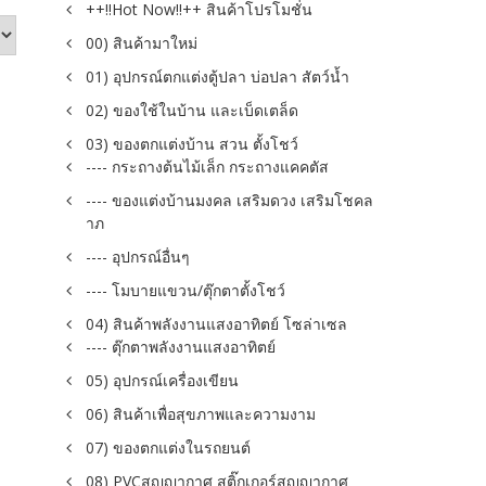
++!!Hot Now!!++ สินค้าโปรโมชั่น
00) สินค้ามาใหม่
01) อุปกรณ์ตกแต่งตู้ปลา บ่อปลา สัตว์น้ำ
02) ของใช้ในบ้าน และเบ็ดเตล็ด
03) ของตกแต่งบ้าน สวน ตั้งโชว์
---- กระถางต้นไม้เล็ก กระถางแคคตัส
---- ของแต่งบ้านมงคล เสริมดวง เสริมโชคล
าภ
---- อุปกรณ์อื่นๆ
---- โมบายแขวน/ตุ๊กตาตั้งโชว์
04) สินค้าพลังงานแสงอาทิตย์ โซล่าเซล
---- ตุ๊กตาพลังงานแสงอาทิตย์
05) อุปกรณ์เครื่องเขียน
06) สินค้าเพื่อสุขภาพและความงาม
07) ของตกแต่งในรถยนต์
08) PVCสูญญากาศ สติ๊กเกอร์สูญญากาศ