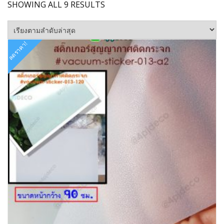
SORTED
SHOWING ALL 9 RESULTS
BY
LATEST
ลดราคา!