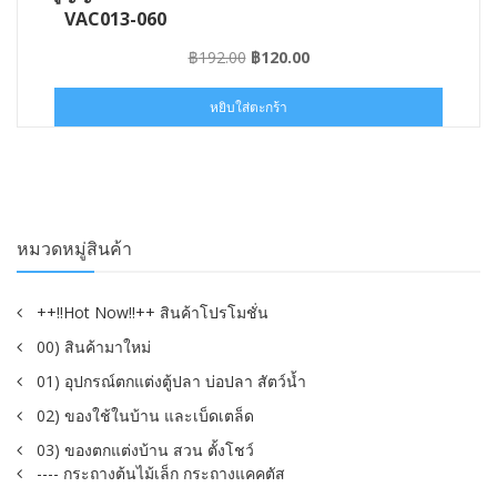
VAC013-060
Original
Current
฿
192.00
฿
120.00
price
price
was:
is:
หยิบใส่ตะกร้า
฿192.00.
฿120.00.
หมวดหมู่สินค้า
++!!Hot Now!!++ สินค้าโปรโมชั่น
00) สินค้ามาใหม่
01) อุปกรณ์ตกแต่งตู้ปลา บ่อปลา สัตว์น้ำ
02) ของใช้ในบ้าน และเบ็ดเตล็ด
03) ของตกแต่งบ้าน สวน ตั้งโชว์
---- กระถางต้นไม้เล็ก กระถางแคคตัส