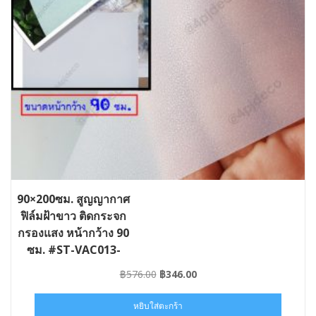
90×200ซม. สูญญากาศ
ฟิล์มฝ้าขาว ติดกระจก
กรองแสง หน้ากว้าง 90
ซม. #ST-VAC013-
090×02
Original
Current
฿
576.00
฿
346.00
price
price
was:
is:
หยิบใส่ตะกร้า