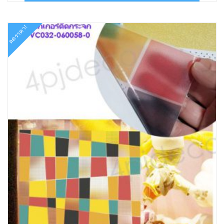
฿576.00.
฿346.00.
ลดราคา!