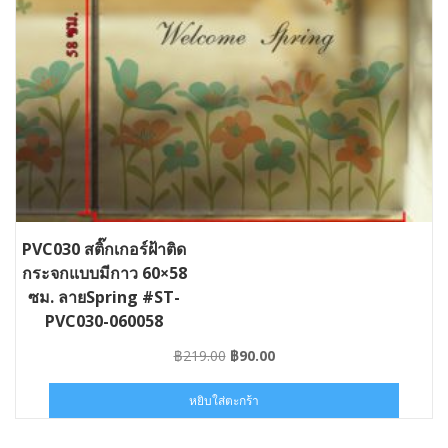
PVC030 สติ๊กเกอร์ฝ้าติด
กระจกแบบมีกาว 60×58
ซม. ลายSpring #ST-
PVC030-060058
Original
Current
฿
219.00
฿
90.00
price
price
was:
is:
หยิบใส่ตะกร้า
฿219.00.
฿90.00.