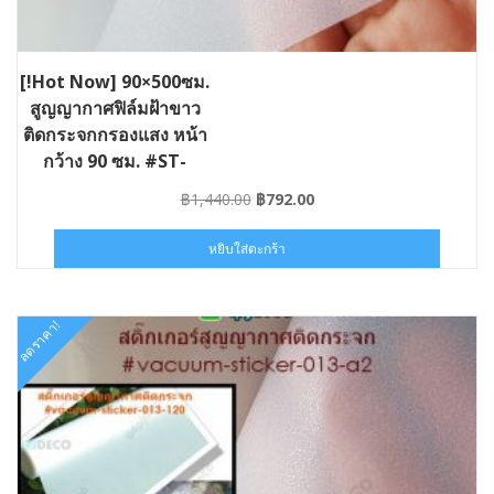
[!Hot Now] 90×500ซม.
สูญญากาศฟิล์มฝ้าขาว
ติดกระจกกรองแสง หน้า
กว้าง 90 ซม. #ST-
VAC013-090×05
Original
Current
฿
1,440.00
฿
792.00
price
price
was:
is:
หยิบใส่ตะกร้า
฿1,440.00.
฿792.00.
ลดราคา!