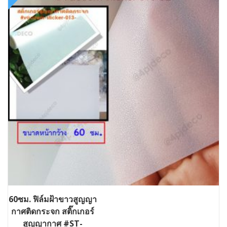
60ซม. ฟิล์มฝ้าขาวสูญญา
กาศติดกระจก สติ๊กเกอร์
สูญญากาศ #ST-