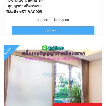
45ซม.*20ม. สติ๊กเกอร์
สูญญากาศติดกระจก
ฟิล์มฝ้า #ST-VAC005-
045×20
Original
Current
฿
2,880.00
฿
1,399.00
price
price
was:
is:
หยิบใส่ตะกร้า
฿2,880.00.
฿1,399.00.
ลดราคา!