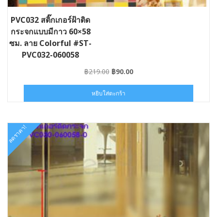
PVC032 สติ๊กเกอร์ฝ้าติด
กระจกแบบมีกาว 60×58
ซม. ลาย Colorful #ST-
PVC032-060058
Original
Current
฿
219.00
฿
90.00
price
price
was:
is:
หยิบใส่ตะกร้า
฿219.00.
฿90.00.
ลดราคา!