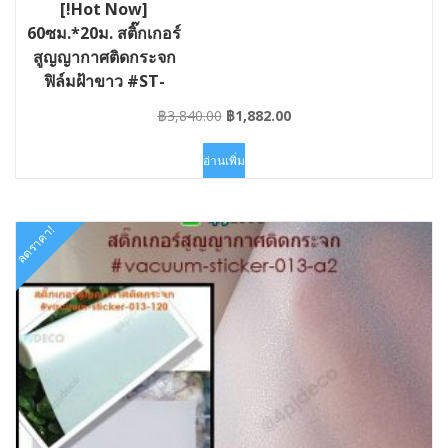
[!Hot Now]
60ซม.*20ม. สติ๊กเกอร์
สูญญากาศติดกระจก
ฟิล์มฝ้าขาว #ST-
VAC013-060×20
Original
Current
฿
3,840.00
฿
1,882.00
price
price
was:
is:
อ่านเพิ่ม
฿3,840.00.
฿1,882.00.
ลดราคา!