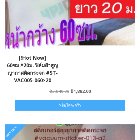
[!Hot Now]
60ซม.*20ม. ฟิล์มฝ้าสูญ
ญากาศติดกระจก #ST-
VAC005-060×20
Original
Current
฿
3,840.00
฿
1,882.00
price
price
was:
is:
หยิบใส่ตะกร้า
฿3,840.00.
฿1,882.00.
ลดราคา!