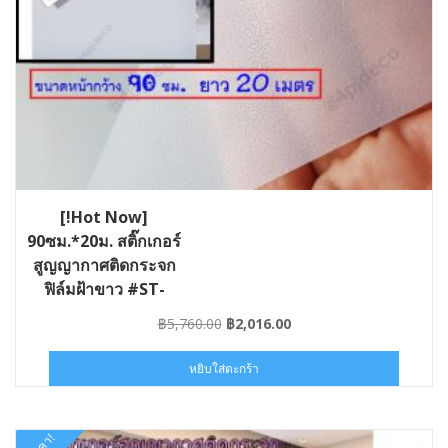
[!Hot Now]
90ซม.*20ม. สติ๊กเกอร์
สูญญากาศติดกระจก
ฟิล์มฝ้าขาว #ST-
VAC013-090×20
Original
Current
฿
5,760.00
฿
2,016.00
price
price
was:
is:
หยิบใส่ตะกร้า
฿5,760.00.
฿2,016.00.