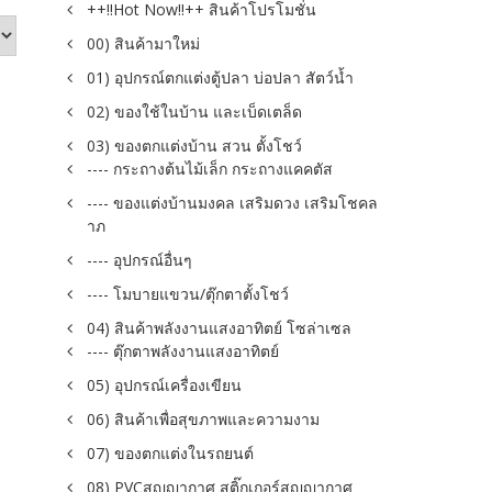
++!!Hot Now!!++ สินค้าโปรโมชั่น
00) สินค้ามาใหม่
01) อุปกรณ์ตกแต่งตู้ปลา บ่อปลา สัตว์น้ำ
02) ของใช้ในบ้าน และเบ็ดเตล็ด
03) ของตกแต่งบ้าน สวน ตั้งโชว์
---- กระถางต้นไม้เล็ก กระถางแคคตัส
---- ของแต่งบ้านมงคล เสริมดวง เสริมโชคล
าภ
---- อุปกรณ์อื่นๆ
---- โมบายแขวน/ตุ๊กตาตั้งโชว์
04) สินค้าพลังงานแสงอาทิตย์ โซล่าเซล
---- ตุ๊กตาพลังงานแสงอาทิตย์
05) อุปกรณ์เครื่องเขียน
06) สินค้าเพื่อสุขภาพและความงาม
07) ของตกแต่งในรถยนต์
08) PVCสูญญากาศ สติ๊กเกอร์สูญญากาศ