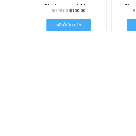
Christmas111
Chr
Original
Current
฿
168.00
฿
100.00
฿
price
price
was:
is:
หยิบใส่ตะกร้า
฿168.00.
฿100.00.