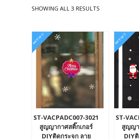
SORTED
SHOWING ALL 3 RESULTS
BY
LATEST
ลดราคา!
ลดราคา!
ST-VACPADC007-3021
ST-VAC
สูญญากาศสติ๊กเกอร์
สูญญา
DIYติดกระจก ลาย
DIYต