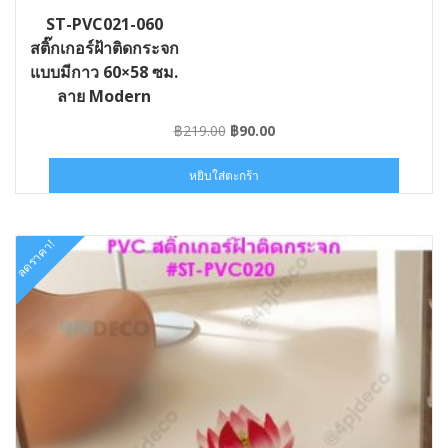
ST-PVC021-060
สติ๊กเกอร์ฝ้าติดกระจก
แบบมีกาว 60×58 ซม.
ลาย Modern
Original
Current
฿
219.00
฿
90.00
price
price
was:
is:
หยิบใส่ตะกร้า
฿219.00.
฿90.00.
ลดราคา!