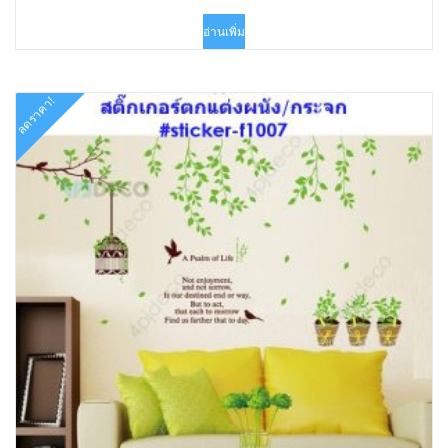
price
price
was:
is:
อ่านเพิ่ม
฿199.00.
฿90.00.
ลดราคา!