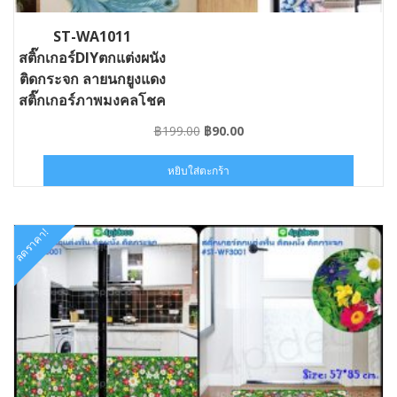
ST-WA1011
สติ๊กเกอร์DIYตกแต่งผนัง
ติดกระจก ลายนกยูงแดง
สติ๊กเกอร์ภาพมงคลโชค
ลาภ
Original
Current
฿
199.00
฿
90.00
price
price
was:
is:
หยิบใส่ตะกร้า
฿199.00.
฿90.00.
ลดราคา!