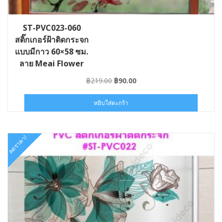
ST-PVC023-060
สติ๊กเกอร์ฝ้าติดกระจก
แบบมีกาว 60×58 ซม.
ลาย Meai Flower
Original
Current
฿
219.00
฿
90.00
price
price
was:
is:
หยิบใส่ตะกร้า
฿219.00.
฿90.00.
ลดราคา!