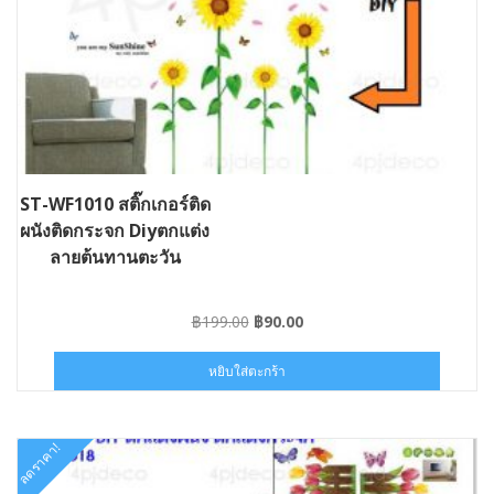
ST-WF1010 สติ๊กเกอร์ติด
ผนังติดกระจก Diyตกแต่ง
ลายต้นทานตะวัน
Original
Current
฿
199.00
฿
90.00
price
price
was:
is:
หยิบใส่ตะกร้า
฿199.00.
฿90.00.
ลดราคา!