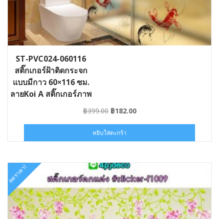
ST-PVC024-060116
สติ๊กเกอร์ฝ้าติดกระจก
แบบมีกาว 60×116 ซม.
ลายKoi A สติ๊กเกอร์ภาพ
มงคล
Original
Current
฿
399.00
฿
182.00
price
price
was:
is:
หยิบใส่ตะกร้า
฿399.00.
฿182.00.
ลดราคา!