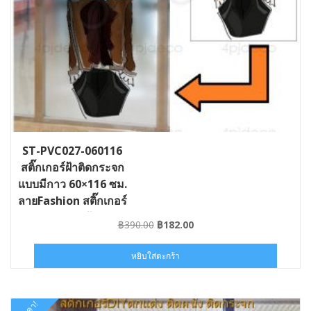
ST-PVC027-060116
สติ๊กเกอร์ฝ้าติดกระจก
แบบมีกาว 60×116 ซม.
ลายFashion สติ๊กเกอร์
ติดกระจกร้าน
Original
Current
฿
390.00
฿
182.00
price
price
was:
is:
หยิบใส่ตะกร้า
฿390.00.
฿182.00.