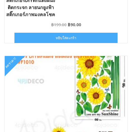
สติ๊กเกอร์DIYตกแต่งผนัง
ติดกระจก ลายนกยูงฟ้า
สติ๊กเกอร์ภาพมงคลโชค
ลาภ
Original
Current
฿
199.00
฿
90.00
price
price
was:
is:
หยิบใส่ตะกร้า
฿199.00.
฿90.00.
ลดราคา!