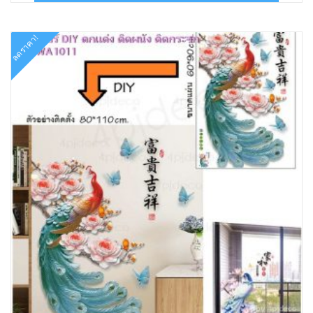
฿219.00.
฿90.00.
ลดราคา!