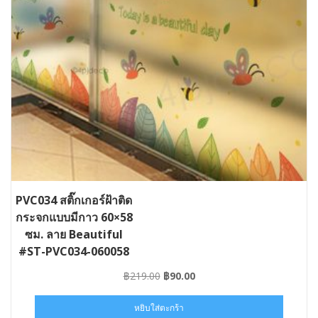
PVC034 สติ๊กเกอร์ฝ้าติด
กระจกแบบมีกาว 60×58
ซม. ลาย Beautiful
#ST-PVC034-060058
Original
Current
฿
219.00
฿
90.00
price
price
was:
is:
หยิบใส่ตะกร้า