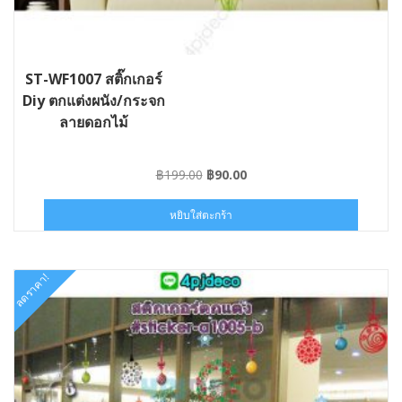
ST-WF1007 สติ๊กเกอร์
Diy ตกแต่งผนัง/กระจก
ลายดอกไม้
Original
Current
฿
199.00
฿
90.00
price
price
was:
is:
หยิบใส่ตะกร้า
฿199.00.
฿90.00.
ลดราคา!