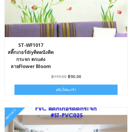
ST-WF1017
สติ๊กเกอร์diyติดผนังติด
กระจก ตกแต่ง
ลายFlower Bloom
Original
Current
฿
199.00
฿
90.00
price
price
was:
is:
หยิบใส่ตะกร้า
฿199.00.
฿90.00.
ลดราคา!