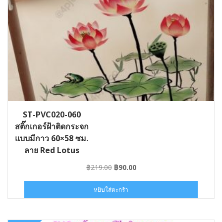
ST-PVC020-060
สติ๊กเกอร์ฝ้าติดกระจก
แบบมีกาว 60×58 ซม.
ลาย Red Lotus
Original
Current
฿
219.00
฿
90.00
price
price
was:
is:
หยิบใส่ตะกร้า
฿219.00.
฿90.00.