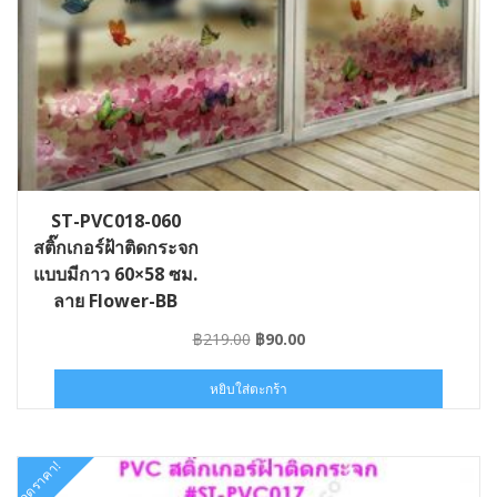
ST-PVC018-060
สติ๊กเกอร์ฝ้าติดกระจก
แบบมีกาว 60×58 ซม.
ลาย Flower-BB
Original
Current
฿
219.00
฿
90.00
price
price
was:
is:
หยิบใส่ตะกร้า
฿219.00.
฿90.00.
ลดราคา!