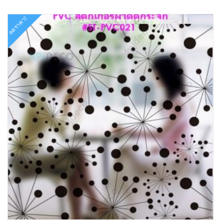
ลดราคา!