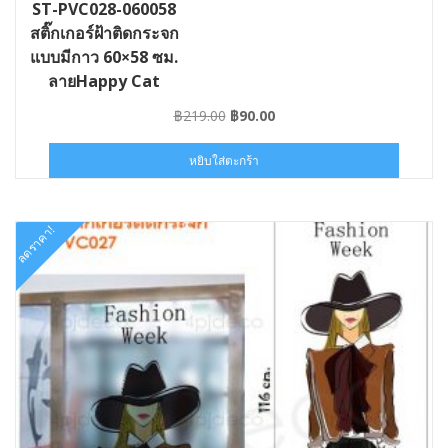
ST-PVC028-060058
สติ๊กเกอร์ฝ้าติดกระจก
แบบมีกาว 60×58 ซม.
ลายHappy Cat
Original
Current
฿
219.00
฿
90.00
price
price
was:
is:
หยิบใส่ตะกร้า
฿219.00.
฿90.00.
ลดราคา!