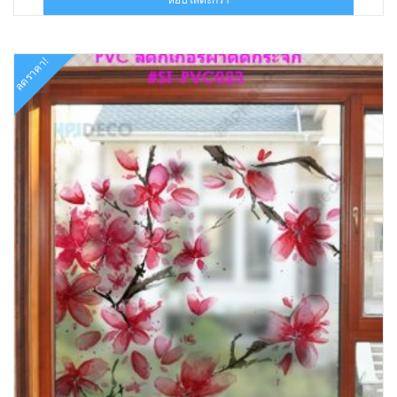
฿320.00.
฿230.00.
ลดราคา!