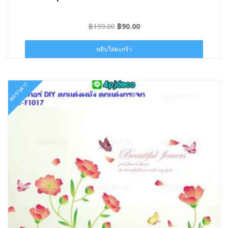
Original
Current
฿
199.00
฿
90.00
price
price
was:
is:
หยิบใส่ตะกร้า
฿199.00.
฿90.00.
ลดราคา!