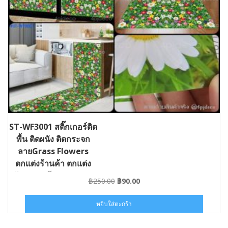
ST-WF3001 สติ๊กเกอร์ติด
พื้น ติดผนัง ติดกระจก
ลายGrass Flowers
ตกแต่งร้านค้า ตกแต่ง
บ้าน คอนโด สำนักงาน
Original
Current
฿
250.00
฿
90.00
price
price
was:
is:
หยิบใส่ตะกร้า
฿250.00.
฿90.00.