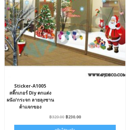
Sticker-A1005
สติ๊กเกอร์ Diy ตกแต่ง
ผนัง/กระจก ลายลุงซาน
ต้าแจกของ
Original
Current
฿
320.00
฿
230.00
price
price
was:
is:
หยิบใส่ตะกร้า