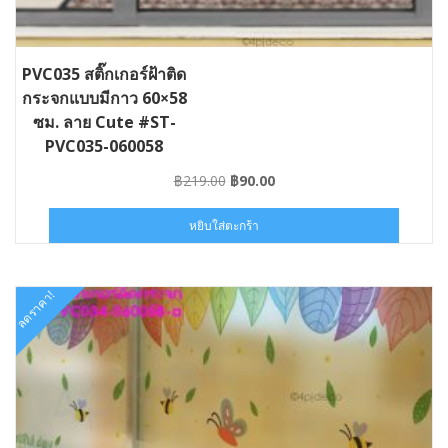
PVC035 สติ๊กเกอร์ฝ้าติด
กระจกแบบมีกาว 60×58
ซม. ลาย Cute #ST-
PVC035-060058
Original
Current
฿
219.00
฿
90.00
price
price
was:
is:
หยิบใส่ตะกร้า
฿219.00.
฿90.00.
ลดราคา!