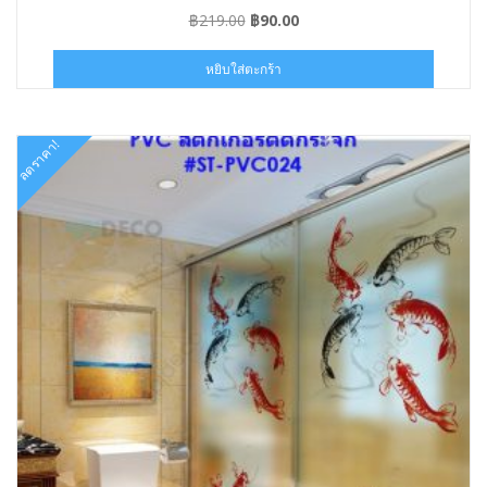
Original
Current
฿
219.00
฿
90.00
price
price
was:
is:
หยิบใส่ตะกร้า
฿219.00.
฿90.00.
ลดราคา!