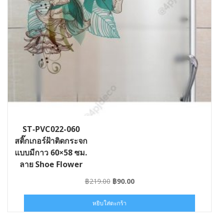
ST-PVC022-060
สติ๊กเกอร์ฝ้าติดกระจก
แบบมีกาว 60×58 ซม.
ลาย Shoe Flower
Original
Current
฿
219.00
฿
90.00
price
price
was:
is:
หยิบใส่ตะกร้า
฿219.00.
฿90.00.